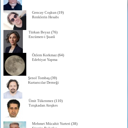
Gencay Coşkun
(19)
Renklerin Hesabı
Türkan Beyaz
(76)
Encümen-i Şuarâ
Özlem Korkmaz
(64)
Edebiyat Yapma
Şenol Tombaş
(39)
Kurtarıcılar Derneği
Ümit Tükenmez
(110)
Tırışkadan Ateşkes
Mehmet Mücahit Yurteri
(38)