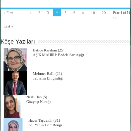
4
« First
...
«
2
3
5
6
»
10
20
Page 4 of 51
30
...
Last »
Köşe Yazıları
Hatice Karahan
(25)
ÂŞIK MAHİRÎ: Badeli Saz Âşığı
Mehmet Ballı
(21)
Tabiatın Dinginliği
Nesli Han
(5)
Gözyaşı Kurağı
Hacer Taşdemir
(31)
Sol Yanın Dört Rengi