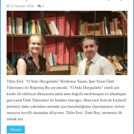
11 Haziran 2026
0
Tülin Erol: “O Anki Duygularla” Kitabının Yazarı, Şair-Yazar Ümit
Tükenmez ile Röportaj Bu sayımızda; “O Anki Duygularla” isimli şiir
kitabı ile edebiyat dünyasına adım atan değerli meslektaşım ve arkadaşım
şair-yazar Ümit Tükenmez ile beraber olacağız. Hem eseri hem de kıymetli
şairimizi daha yakından tanımak için hazırladığımız röportajımızı sizlere
sunuyor, keyifli okumalar diliyoruz. Tülin Erol: Ümit Bey, isterseniz ilk
olarak sizi …
Devamı