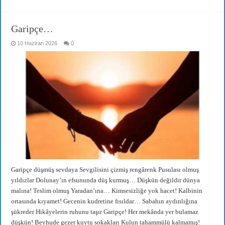
Garipçe…
10 Haziran 2026
0
Garipçe düşmüş sevdaya Sevgilisini çizmiş rengârenk Pusulası olmuş
yıldızlar Dolunay’ın efsununda düş kurmuş… Düşkün değildir dünya
malına! Teslim olmuş Yaradan’ına… Kimsesizliğe yok hacet! Kalbinin
ortasında kıyamet! Gecenin kudretine fısıldar… Sabahın aydınlığına
şükreder Hikâyelerin ruhunu taşır Garipçe! Her mekânda yer bulamaz
düşkün! Beyhude gezer kuytu sokakları Kulun tahammülü kalmamış!