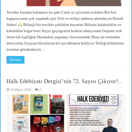
Tecrübe hayatta kalmanın ön şartı Canlı su içiyorum testiden Bol bol
hapşırıyorum çok yaşamak için Trol ve troliçe saldırısı altındayım Destek
lütfen!
Bilinçli bir tercihle çekildim hayattan Bilirsin kalabalıklar ve
kabalıklar boğar beni Seçici geçirgenim herkesi almıyorum Grupları terk
ettim tek kişiliğim Düzünden yaşamayı beceremedik Biraz da tersinden
deneyelim Uyuyan hücrelerim bir sur üflemesi bekliyor Tebliğ birliklerini
üzerime göndermeyin …
Devamı
Halk Edebiyatı Dergisi’nin 72. Sayısı Çıkıyor!..
13 Mayıs 2026
0