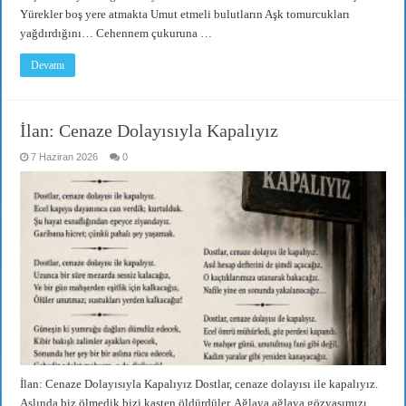
Yürekler boş yere atmakta Umut etmeli bulutların Aşk tomurcukları
yağdırdığını… Cehennem çukuruna …
Devamı
İlan: Cenaze Dolayısıyla Kapalıyız
7 Haziran 2026
0
İlan: Cenaze Dolayısıyla Kapalıyız Dostlar, cenaze dolayısı ile kapalıyız.
Aslında biz ölmedik bizi kasten öldürdüler, Ağlaya ağlaya gözyaşımızı