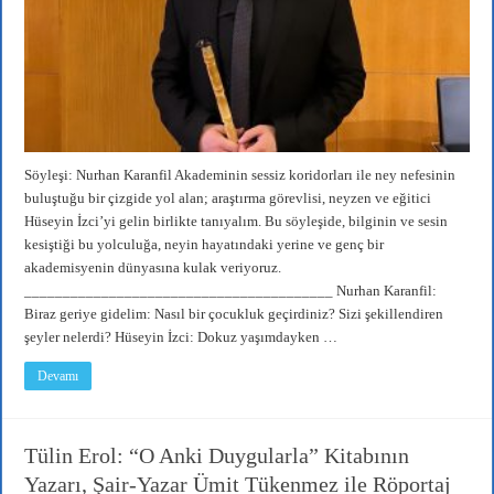
Söyleşi: Nurhan Karanfil Akademinin sessiz koridorları ile ney nefesinin
buluştuğu bir çizgide yol alan; araştırma görevlisi, neyzen ve eğitici
Hüseyin İzci’yi gelin birlikte tanıyalım. Bu söyleşide, bilginin ve sesin
kesiştiği bu yolculuğa, neyin hayatındaki yerine ve genç bir
akademisyenin dünyasına kulak veriyoruz.
________________________________________ Nurhan Karanfil:
Biraz geriye gidelim: Nasıl bir çocukluk geçirdiniz? Sizi şekillendiren
şeyler nelerdi? Hüseyin İzci: Dokuz yaşımdayken …
Devamı
Tülin Erol: “O Anki Duygularla” Kitabının
Yazarı, Şair-Yazar Ümit Tükenmez ile Röportaj