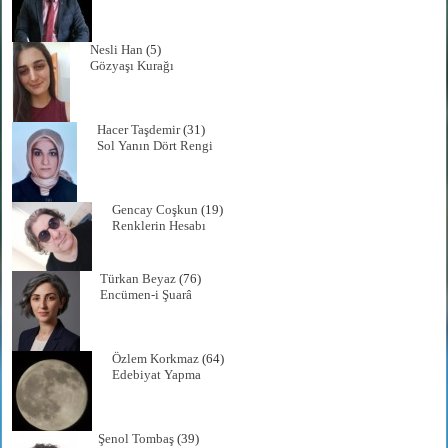
Nesli Han
(5)
Gözyaşı Kurağı
Hacer Taşdemir
(31)
Sol Yanın Dört Rengi
Gencay Coşkun
(19)
Renklerin Hesabı
Türkan Beyaz
(76)
Encümen-i Şuarâ
Özlem Korkmaz
(64)
Edebiyat Yapma
Şenol Tombaş
(39)