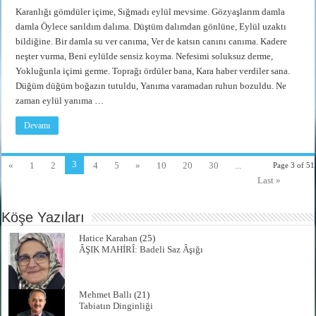
Karanlığı gömdüler içime, Sığmadı eylül mevsime. Gözyaşlarım damla
damla Öylece sarıldım dalıma. Düştüm dalımdan gönlüne, Eylül uzaktı
bildiğine. Bir damla su ver canıma, Ver de katsın canını canıma. Kadere
neşter vurma, Beni eylülde sensiz koyma. Nefesimi soluksuz derme,
Yokluğunla içimi germe. Toprağı ördüler bana, Kara haber verdiler sana.
Düğüm düğüm boğazın tutuldu, Yanıma varamadan ruhun bozuldu. Ne
zaman eylül yanıma …
Devamı
3
«
1
2
4
5
»
10
20
30
...
Page 3 of 51
Last »
Köşe Yazıları
Hatice Karahan
(25)
ÂŞIK MAHİRÎ: Badeli Saz Âşığı
Mehmet Ballı
(21)
Tabiatın Dinginliği