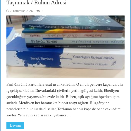
Taşınmak / Ruhun Adresi
7 Temmuz 2026
0
Fani ömrümü kartonlara usul usul katladım, O an bir pencere kapandı, bin
iç çekiş sakladım. Duvarlardaki çivilerin yetim gölgesi kaldı, Ebediyen
çocukluğum yaşamsız bu evde kaldı. Bilsen, eşik ayağımı öperken içim
sızladı. Merdiven her basamakta binbir anıyı ağlattı. Rüzgâr yine
perdelerin ruhu olur da el sallar, Tozlanan her bir köşe de bana eski adımı
söyler. Yeni evin kapısı sanki yabancı …
Devamı