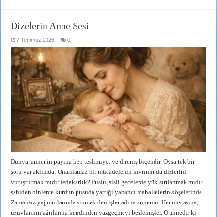
Dizelerin Anne Sesi
7 Temmuz 2026
0
Dünya, annenin payına hep teslimiyet ve direniş biçendir. Oysa tek bir
soru var aklımda: Onarılamaz bir mücadelenin kıvrımında dizlerini
vuruşturmak mıdır fedakarlık? Puslu, sisli gecelerde yük sırtlanmak mıdır
sahiden binlerce kurdun pusuda yattığı yabancı mahallelerin köşelerinde.
Zamansız yağmurlarında sinmek demişler adına annenin. Her mısrasına,
uzuvlarının ağrılarına kendinden vazgeçmeyi beslemişler. O annedir ki