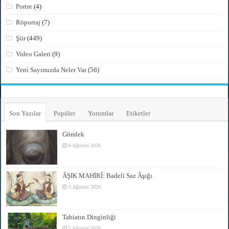
Portre
(4)
Röportaj
(7)
Şiir
(449)
Video Galeri
(9)
Yeni Sayımızda Neler Var
(56)
Son Yazılar
Popüler
Yorumlar
Etiketler
Gömlek
6 Ağustos 2026
ÂŞIK MAHİRÎ: Badeli Saz Âşığı
5 Ağustos 2026
Tabiatın Dinginliği
5 Ağustos 2026