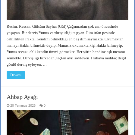
Resim: Ressam Gülsüm Sayhar (Gül) Çağımızdan çok asır öncesinde
yaşayan. Bir derviş Yunus vardır şairliği taşıyan. İlim irfan peşinde
cahillikten ırakta. Kendini bilmekliği en baş ilim saymakta. Okumaktan
manayı Hakkı bilmektir deyip. Manasız okumakta kişi Hakkı bilmeyip.
Yunus tevazu ehli kendin ümmi görmekte. Her şiirin bendine aşk meramı
sermekte. Dervişliği hırkadan, taçtan ayrı söyleyen. Hırkaya muhtaç değil
gönlü derviş eyleyen. …
Devamı
Ahbap Ayağı
20 Temmuz 2026
0