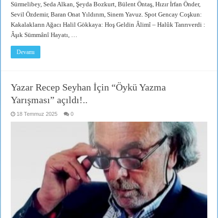
Sürmelibey, Seda Alkan, Şeyda Bozkurt, Bülent Öntaş, Hızır İrfan Önder,
Sevil Özdemir, Baran Onat Yıldırım, Sinem Yavuz. Spot Gencay Coşkun:
Kakalakların Ağacı Halil Gökkaya: Hoş Geldin Âlimî – Halûk Tanrıverdi :
Âşık Sümmânî Hayatı, …
Devamı
Yazar Recep Seyhan İçin “Öykü Yazma
Yarışması” açıldı!..
18 Temmuz 2025
0