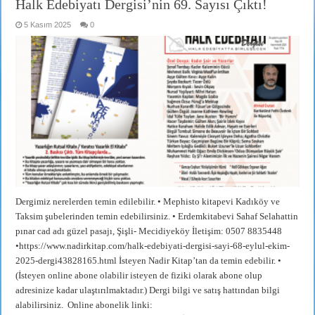
Halk Edebiyatı Dergisi’nin 69. Sayısı Çıktı!
5 Kasım 2025
0
Dergimiz nerelerden temin edilebilir. • Mephisto kitapevi Kadıköy ve
Taksim şubelerinden temin edebilirsiniz. • Erdemkitabevi Sahaf Selahattin
pınar cad adı güzel pasajı, Şişli- Mecidiyeköy İletişim: 0507 8835448
•https://www.nadirkitap.com/halk-edebiyati-dergisi-sayi-68-eylul-ekim-
2025-dergi43828165.html İsteyen Nadir Kitap’tan da temin edebilir. •
(İsteyen online abone olabilir isteyen de fiziki olarak abone olup
adresinize kadar ulaştırılmaktadır.) Dergi bilgi ve satış hattından bilgi
alabilirsiniz. Online abonelik linki: