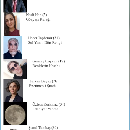
Nesli Han
(5)
Gözyaşı Kurağı
Hacer Taşdemir
(31)
Sol Yanın Dört Rengi
Gencay Coşkun
(19)
Renklerin Hesabı
Türkan Beyaz
(76)
Encümen-i Şuarâ
Özlem Korkmaz
(64)
Edebiyat Yapma
Şenol Tombaş
(39)