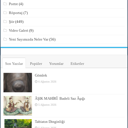
Portre
(4)
Röportaj
(7)
Şiir
(449)
Video Galeri
(9)
Yeni Sayımızda Neler Var
(56)
Son Yazılar
Popüler
Yorumlar
Etiketler
Gömlek
6 Ağustos 2026
ÂŞIK MAHİRÎ: Badeli Saz Âşığı
5 Ağustos 2026
Tabiatın Dinginliği
5 Ağustos 2026