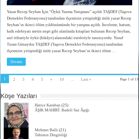
Yazar Recep Seyhan İçin “Öykü Yazma Yarışması” açıldı TAŞDEF (Taşova
Dernekler Federasyonu) tarafından ilçemizin yetiştirdiği ünlü yazar Recep
Seyhan’ın ikinci ölüm yıldönümünde bir yarışma açıldı. İnceleme, hatırat,
halk edebiyatı metin neşri gibi alanlarda kitapları bulunan Recep Seyhan,
asıl itibariyle öykü (hikâye) alanındaki eserleriyle tanınıyordu. Yusuf
Turan Günaydın TAŞDEF (Taşova Dernekler Federasyonu) tarafından
ilçemizin yetiştirdiği ünlü yazar Recep Seyhan’ın ikinci ölüm …
Devamı
1
2
3
4
5
»
10
...
Last »
Page 1 of 13
Köşe Yazıları
Hatice Karahan
(25)
ÂŞIK MAHİRÎ: Badeli Saz Âşığı
Mehmet Ballı
(21)
Tabiatın Dinginliği