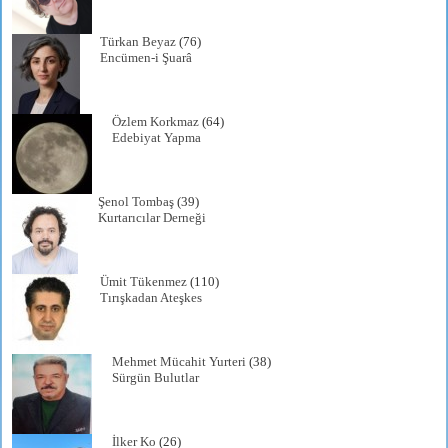
Türkan Beyaz
(76)
Encümen-i Şuarâ
Özlem Korkmaz
(64)
Edebiyat Yapma
Şenol Tombaş
(39)
Kurtarıcılar Derneği
Ümit Tükenmez
(110)
Tırışkadan Ateşkes
Mehmet Mücahit Yurteri
(38)
Sürgün Bulutlar
İlker Ko
(26)