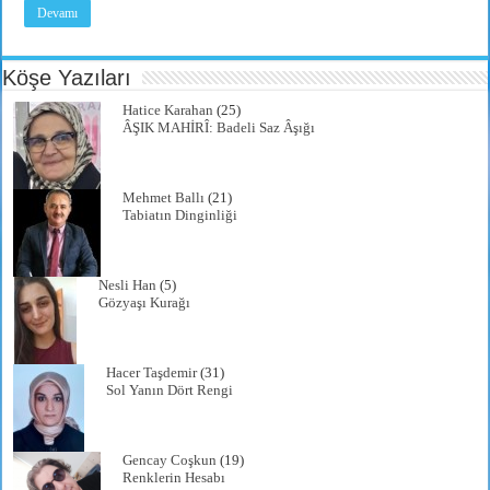
Devamı
Köşe Yazıları
Hatice Karahan
(25)
ÂŞIK MAHİRÎ: Badeli Saz Âşığı
Mehmet Ballı
(21)
Tabiatın Dinginliği
Nesli Han
(5)
Gözyaşı Kurağı
Hacer Taşdemir
(31)
Sol Yanın Dört Rengi
Gencay Coşkun
(19)
Renklerin Hesabı