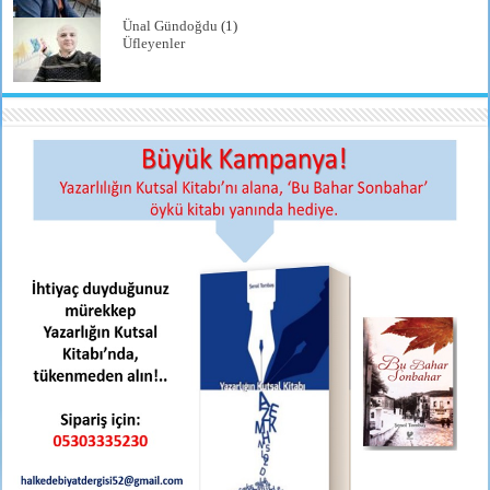
Ünal Gündoğdu
(1)
Üfleyenler