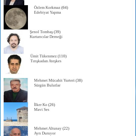
Özlem Korkmaz
(64)
Edebiyat Yapma
Şenol Tombaş
(39)
Kurtarıcılar Derneği
Ümit Tükenmez
(110)
Tırışkadan Ateşkes
Mehmet Mücahit Yurteri
(38)
Sürgün Bulutlar
İlker Ko
(26)
Mavi Ses
Mehmet Altunay
(22)
Ayrı Duruyor