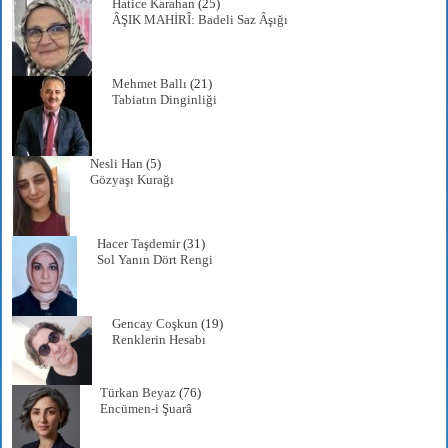
Hatice Karahan
(25)
ÂŞIK MAHİRÎ: Badeli Saz Âşığı
Mehmet Ballı
(21)
Tabiatın Dinginliği
Nesli Han
(5)
Gözyaşı Kurağı
Hacer Taşdemir
(31)
Sol Yanın Dört Rengi
Gencay Coşkun
(19)
Renklerin Hesabı
Türkan Beyaz
(76)
Encümen-i Şuarâ