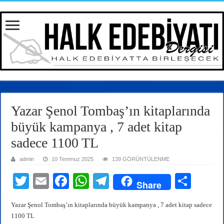
Yazar Şenol Tombaş’ın kitaplarında
büyük kampanya , 7 adet kitap
sadece 1100 TL
admin
10 Temmuz 2025
139 GÖRÜNTÜLENME
T
E
Fa
W
Te
S
Share
wi
m
ce
ha
le
ha
Yazar Şenol Tombaş’ın kitaplarında büyük kampanya , 7 adet kitap sadece
tte
ail
bo
ts
gr
re
1100 TL