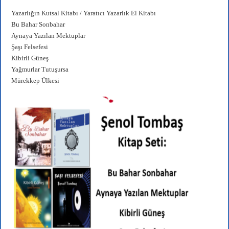
r
ok
A
a
Yazarlığın Kutsal Kitabı / Yaratıcı Yazarlık El Kitabı
pp
m
Bu Bahar Sonbahar
Aynaya Yazılan Mektuplar
Şaşı Felsefesi
Kibirli Güneş
Yağmurlar Tutuşursa
Mürekkep Ülkesi