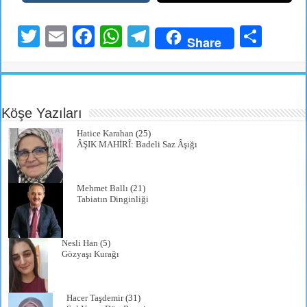
T
E
Fa
W
Te
S
Share
wi
m
ce
ha
le
ha
tte
ail
bo
ts
gr
re
r
ok
A
a
Köşe Yazıları
pp
m
Hatice Karahan
(25)
ÂŞIK MAHİRÎ: Badeli Saz Âşığı
Mehmet Ballı
(21)
Tabiatın Dinginliği
Nesli Han
(5)
Gözyaşı Kurağı
Hacer Taşdemir
(31)