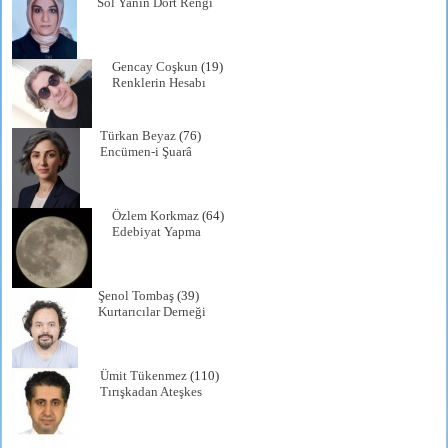
Sol Yanın Dört Rengi
Gencay Coşkun
(19)
Renklerin Hesabı
Türkan Beyaz
(76)
Encümen-i Şuarâ
Özlem Korkmaz
(64)
Edebiyat Yapma
Şenol Tombaş
(39)
Kurtarıcılar Derneği
Ümit Tükenmez
(110)
Tırışkadan Ateşkes