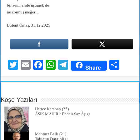
bir zemheride üşümek de
ne zormuş meğer…
Bülent Öntaş, 31.12.2025
T
E
Fa
W
Te
S
Share
wi
m
ce
ha
le
ha
tte
ail
bo
ts
gr
re
r
ok
A
a
Köşe Yazıları
pp
m
Hatice Karahan
(25)
ÂŞIK MAHİRÎ: Badeli Saz Âşığı
Mehmet Ballı
(21)
Tabiatın Dinginliği