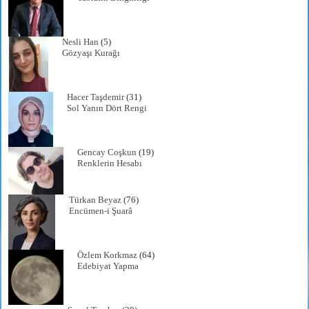
Nesli Han
(5)
Gözyaşı Kurağı
Hacer Taşdemir
(31)
Sol Yanın Dört Rengi
Gencay Coşkun
(19)
Renklerin Hesabı
Türkan Beyaz
(76)
Encümen-i Şuarâ
Özlem Korkmaz
(64)
Edebiyat Yapma