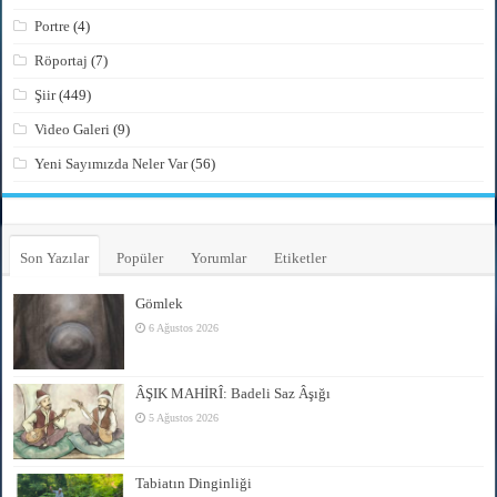
Portre
(4)
Röportaj
(7)
Şiir
(449)
Video Galeri
(9)
Yeni Sayımızda Neler Var
(56)
Son Yazılar
Popüler
Yorumlar
Etiketler
Gömlek
6 Ağustos 2026
ÂŞIK MAHİRÎ: Badeli Saz Âşığı
5 Ağustos 2026
Tabiatın Dinginliği