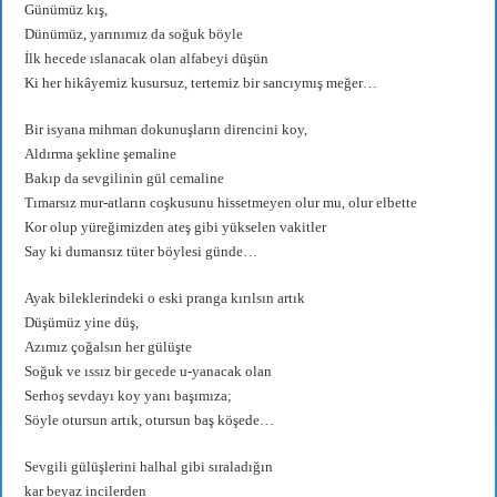
Günümüz kış,
Dünümüz, yarınımız da soğuk böyle
İlk hecede ıslanacak olan alfabeyi düşün
Ki her hikâyemiz kusursuz, tertemiz bir sancıymış meğer…
Bir isyana mihman dokunuşların direncini koy,
Aldırma şekline şemaline
Bakıp da sevgilinin gül cemaline
Tımarsız mur-atların coşkusunu hissetmeyen olur mu, olur elbette
Kor olup yüreğimizden ateş gibi yükselen vakitler
Say ki dumansız tüter böylesi günde…
Ayak bileklerindeki o eski pranga kırılsın artık
Düşümüz yine düş,
Azımız çoğalsın her gülüşte
Soğuk ve ıssız bir gecede u-yanacak olan
Serhoş sevdayı koy yanı başımıza;
Söyle otursun artık, otursun baş köşede…
Sevgili gülüşlerini halhal gibi sıraladığın
kar beyaz incilerden