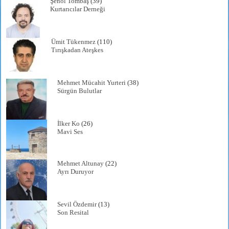
Şenol Tombaş
(39)
Kurtarıcılar Derneği
Ümit Tükenmez
(110)
Tırışkadan Ateşkes
Mehmet Mücahit Yurteri
(38)
Sürgün Bulutlar
İlker Ko
(26)
Mavi Ses
Mehmet Altunay
(22)
Ayrı Duruyor
Sevil Özdemir
(13)
Son Resital