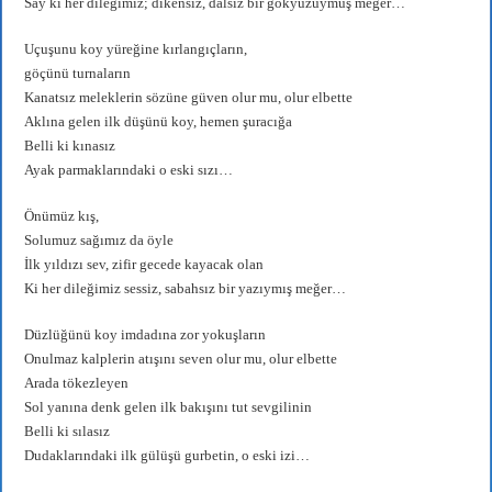
Say ki her dileğimiz; dikensiz, dalsız bir gökyüzüymüş meğer…
Uçuşunu koy yüreğine kırlangıçların,
göçünü turnaların
Kanatsız meleklerin sözüne güven olur mu, olur elbette
Aklına gelen ilk düşünü koy, hemen şuracığa
Belli ki kınasız
Ayak parmaklarındaki o eski sızı…
Önümüz kış,
Solumuz sağımız da öyle
İlk yıldızı sev, zifir gecede kayacak olan
Ki her dileğimiz sessiz, sabahsız bir yazıymış meğer…
Düzlüğünü koy imdadına zor yokuşların
Onulmaz kalplerin atışını seven olur mu, olur elbette
Arada tökezleyen
Sol yanına denk gelen ilk bakışını tut sevgilinin
Belli ki sılasız
Dudaklarındaki ilk gülüşü gurbetin, o eski izi…