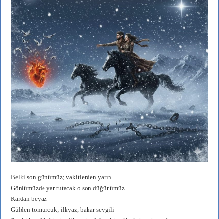
Belki son günümüz; vakitlerden yarın
Gönlümüzde yar tutacak o son düğünümüz
Kardan beyaz
Gülden tomurcuk; ilkyaz, bahar sevgili