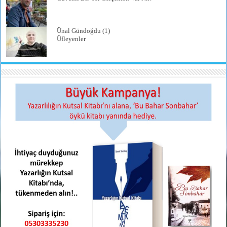
Ünal Gündoğdu
(1)
Üfleyenler