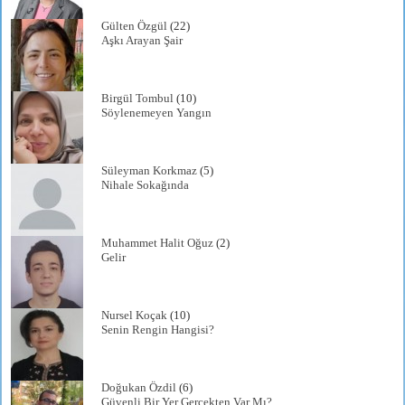
Gülten Özgül
(22)
Aşkı Arayan Şair
Birgül Tombul
(10)
Söylenemeyen Yangın
Süleyman Korkmaz
(5)
Nihale Sokağında
Muhammet Halit Oğuz
(2)
Gelir
Nursel Koçak
(10)
Senin Rengin Hangisi?
Doğukan Özdil
(6)
Güvenli Bir Yer Gerçekten Var Mı?