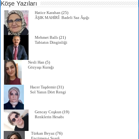
Köşe Yazıları
pp
m
Hatice Karahan
(25)
ÂŞIK MAHİRÎ: Badeli Saz Âşığı
Mehmet Ballı
(21)
Tabiatın Dinginliği
Nesli Han
(5)
Gözyaşı Kurağı
Hacer Taşdemir
(31)
Sol Yanın Dört Rengi
Gencay Coşkun
(19)
Renklerin Hesabı
Türkan Beyaz
(76)
Encümen-i Şuarâ