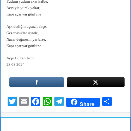
Yudum yudum akar kalbe,
Acısıyla yürek yakar,
Kapı açar yar gönlüne
Aşk dediğin uçsuz bahçe,
Gezer aşıklar içinde,
Nazar değmesin yar bize,
Kapı açar yar gönlüne.
Ayşe Gülten Kırıcı
23.08.2024
T
E
Fa
W
Te
S
Share
wi
m
ce
ha
le
ha
tte
ail
bo
ts
gr
re
r
ok
A
a