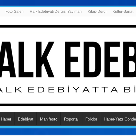
Foto Galeri
Halk Edebiyatı Dergisi Yayınları
Kitap-Dergi
Kültür-Sanat
Haber
Edebiyat
Manifesto
Röportaj
Folklor
Haber-Yazı Gönde