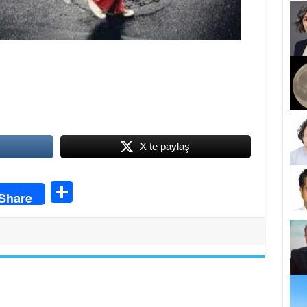
X te paylaş
S
Share
ha
re