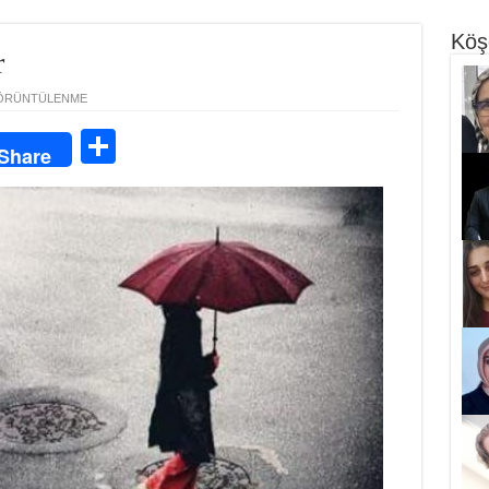
Köş
r
ÖRÜNTÜLENME
S
Share
ha
re