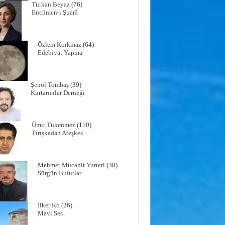
Türkan Beyaz
(76)
Encümen-i Şuarâ
Özlem Korkmaz
(64)
Edebiyat Yapma
Şenol Tombaş
(39)
Kurtarıcılar Derneği
Ümit Tükenmez
(110)
Tırışkadan Ateşkes
Mehmet Mücahit Yurteri
(38)
Sürgün Bulutlar
İlker Ko
(26)
Mavi Ses