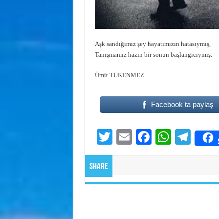
Aşk sandığımız şey hayatımızın hatasıymış,
Tanışmamız hazin bir sonun başlangıcıymış.
Ümit TÜKENMEZ
Facebook ta paylaş
T
E
Fa
W
Te
wi
m
ce
ha
le
tte
ail
bo
ts
gr
Share
r
ok
A
a
pp
m