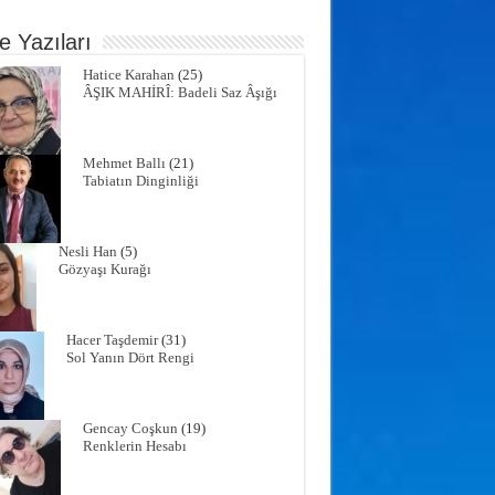
e Yazıları
Hatice Karahan
(25)
ÂŞIK MAHİRÎ: Badeli Saz Âşığı
Mehmet Ballı
(21)
Tabiatın Dinginliği
Nesli Han
(5)
Gözyaşı Kurağı
Hacer Taşdemir
(31)
Sol Yanın Dört Rengi
Gencay Coşkun
(19)
Renklerin Hesabı