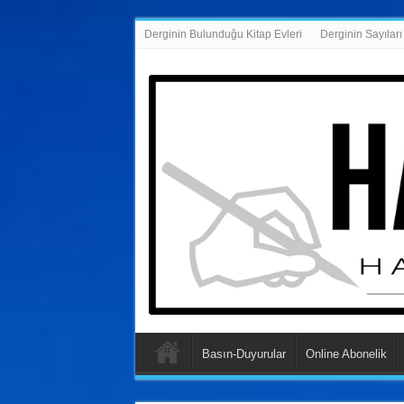
Derginin Bulunduğu Kitap Evleri
Derginin Sayıları
Basın-Duyurular
Online Abonelik