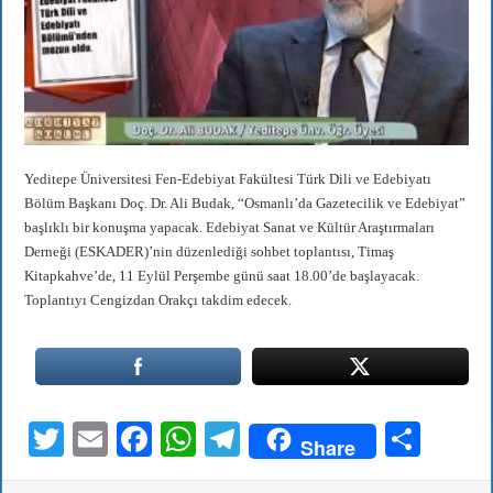
pp
m
Yeditepe Üniversitesi Fen-Edebiyat Fakültesi Türk Dili ve Edebiyatı
Bölüm Başkanı Doç. Dr. Ali Budak, “Osmanlı’da Gazetecilik ve Edebiyat”
başlıklı bir konuşma yapacak. Edebiyat Sanat ve Kültür Araştırmaları
Derneği (ESKADER)’nin düzenlediği sohbet toplantısı, Timaş
Kitapkahve’de, 11 Eylül Perşembe günü saat 18.00’de başlayacak.
Toplantıyı Cengizdan Orakçı takdim edecek.
T
E
Fa
W
Te
S
Share
wi
m
ce
ha
le
ha