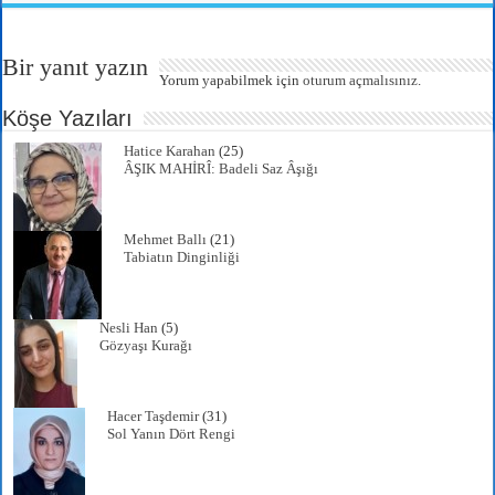
tte
ail
bo
ts
gr
re
r
ok
A
a
Bir yanıt yazın
pp
m
Yorum yapabilmek için
oturum açmalısınız
.
Köşe Yazıları
Hatice Karahan
(25)
ÂŞIK MAHİRÎ: Badeli Saz Âşığı
Mehmet Ballı
(21)
Tabiatın Dinginliği
Nesli Han
(5)
Gözyaşı Kurağı
Hacer Taşdemir
(31)
Sol Yanın Dört Rengi