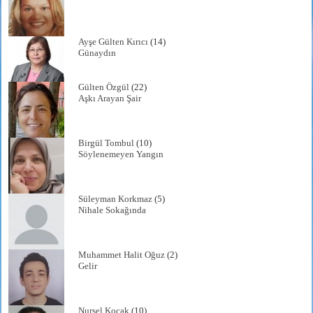
Ayşe Gülten Kırıcı
(14)
Günaydın
Gülten Özgül
(22)
Aşkı Arayan Şair
Birgül Tombul
(10)
Söylenemeyen Yangın
Süleyman Korkmaz
(5)
Nihale Sokağında
Muhammet Halit Oğuz
(2)
Gelir
Nursel Koçak
(10)