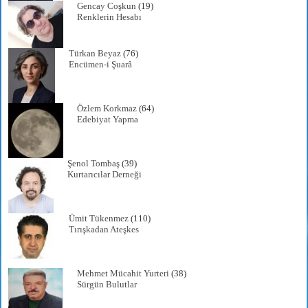
Gencay Coşkun
(19)
Renklerin Hesabı
Türkan Beyaz
(76)
Encümen-i Şuarâ
Özlem Korkmaz
(64)
Edebiyat Yapma
Şenol Tombaş
(39)
Kurtarıcılar Derneği
Ümit Tükenmez
(110)
Tırışkadan Ateşkes
Mehmet Mücahit Yurteri
(38)
Sürgün Bulutlar