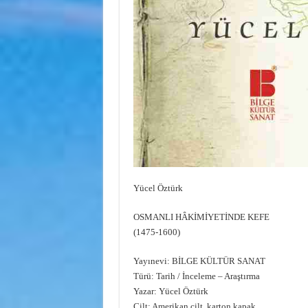
Yücel Öztürk
OSMANLI HÂKİMİYETİNDE KEFE
(1475-1600)
Yayınevi: BİLGE KÜLTÜR SANAT
Türü: Tarih / İnceleme – Araştırma
Yazar: Yücel Öztürk
Cilt: Amerikan cilt, karton kapak,