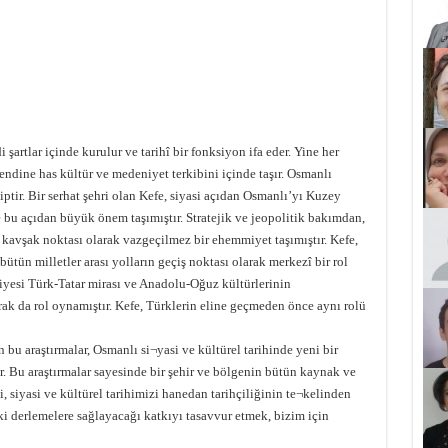
i şartlar içinde kurulur ve tarihî bir fonksiyon ifa eder. Yine her
kendine has kültür ve medeniyet terkibini içinde taşır. Osmanlı
hiptir. Bir serhat şehri olan Kefe, siyasi açıdan Osmanlı’yı Kuzey
bu açıdan büyük önem taşımıştır. Stratejik ve jeopolitik bakımdan,
kavşak noktası olarak vazgeçilmez bir ehemmiyet taşımıştır. Kefe,
tün milletler arası yolların geçiş noktası olarak merkezî bir rol
kiyesi Türk-Tatar mirası ve Anadolu-Oğuz kültürlerinin
ak da rol oynamıştır. Kefe, Türklerin eline geçmeden önce aynı rolü
 bu araştırmalar, Osmanlı si¬yasi ve kültürel tarihinde yeni bir
r. Bu araştırmalar sayesinde bir şehir ve bölgenin bütün kaynak ve
, siyasi ve kültürel tarihimizi hanedan tarihçiliğinin te¬kelinden
ki derlemelere sağlayacağı katkıyı tasavvur etmek, bizim için