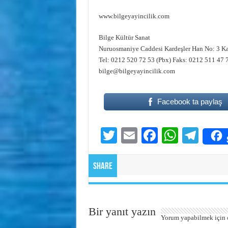
www.bilgeyayincilik.com
Bilge Kültür Sanat
Nuruosmaniye Caddesi Kardeşler Han No: 3 K
Tel: 0212 520 72 53 (Pbx) Faks: 0212 511 47 
bilge@bilgeyayincilik.com
Facebook ta paylaş
T
E
Fa
W
Te
wi
m
ce
ha
le
tte
ail
bo
ts
gr
Share
r
ok
A
a
pp
m
Bir yanıt yazın
Yorum yapabilmek için