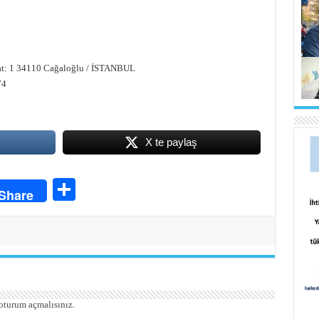
at: 1 34110 Cağaloğlu / İSTANBUL
74
X te paylaş
S
Share
ha
re
oturum açmalısınız
.