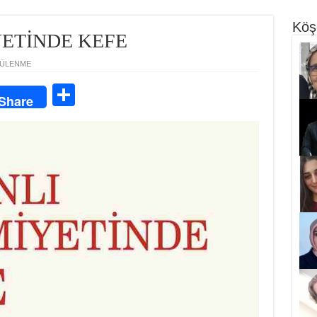
Köş
ETİNDE KEFE
TÜLENME
S
Share
ha
re