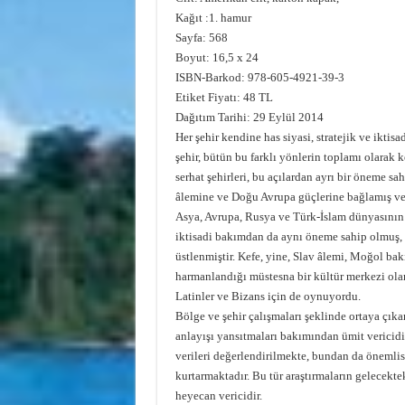
Kağıt :1. hamur
Sayfa: 568
Boyut: 16,5 x 24
ISBN-Barkod: 978-605-4921-39-3
Etiket Fiyatı: 48 TL
Dağıtım Tarihi: 29 Eylül 2014
Her şehir kendine has siyasi, stratejik ve iktisad
şehir, bütün bu farklı yönlerin toplamı olarak 
serhat şehirleri, bu açılardan ayrı bir öneme sa
âlemine ve Doğu Avrupa güçlerine bağlamış ve 
Asya, Avrupa, Rusya ve Türk-İslam dünyasının 
iktisadi bakımdan da aynı öneme sahip olmuş, bü
üstlenmiştir. Kefe, yine, Slav âlemi, Moğol ba
harmanlandığı müstesna bir kültür merkezi olar
Latinler ve Bizans için de oynuyordu.
Bölge ve şehir çalışmaları şeklinde ortaya çıkan
anlayışı yansıtmaları bakımından ümit vericidi
verileri değerlendirilmekte, bundan da önemlisi
kurtarmaktadır. Bu tür araştırmaların gelecekte
heyecan vericidir.