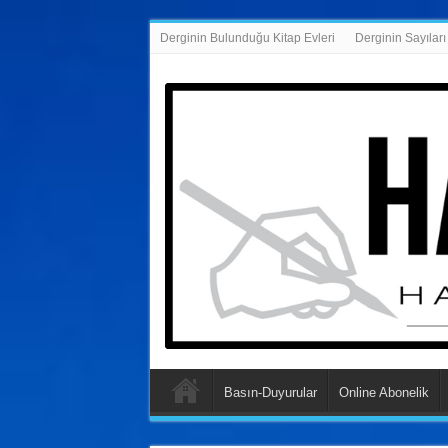
Derginin Bulunduğu Kitap Evleri
Derginin Sayıları
Basın-Duyurular
Online Abonelik