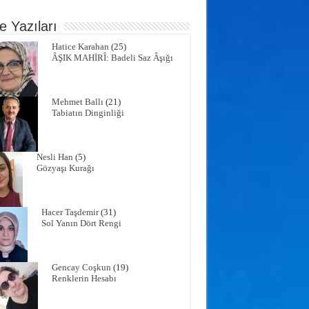
e Yazıları
Hatice Karahan
(25)
ÂŞIK MAHİRÎ: Badeli Saz Âşığı
Mehmet Ballı
(21)
Tabiatın Dinginliği
Nesli Han
(5)
Gözyaşı Kurağı
Hacer Taşdemir
(31)
Sol Yanın Dört Rengi
Gencay Coşkun
(19)
Renklerin Hesabı