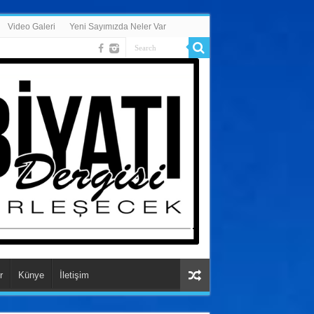
Video Galeri
Yeni Sayımızda Neler Var
r
Künye
İletişim