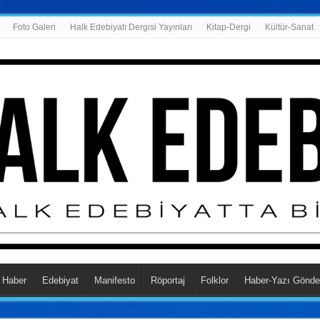
Foto Galeri
Halk Edebiyatı Dergisi Yayınları
Kitap-Dergi
Kültür-Sanat
Haber
Edebiyat
Manifesto
Röportaj
Folklor
Haber-Yazı Gönde