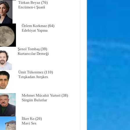
Türkan Beyaz
(76)
Encümen-i Şuarâ
Özlem Korkmaz
(64)
Edebiyat Yapma
Şenol Tombaş
(39)
Kurtarıcılar Derneği
Ümit Tükenmez
(110)
Tırışkadan Ateşkes
Mehmet Mücahit Yurteri
(38)
Sürgün Bulutlar
İlker Ko
(26)
Mavi Ses