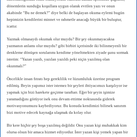
dönemlerin sunduğu koşullara uygun olarak evrilen yazı ve onun
akabinde “Bu ne demek?” diye belki de başlayan okuma eylemi bugün
hepimizin kendilerini minnet ve rahmetle anacağı büyük bir buluştur,
icattır.
Yazmak olmasaydı okumak olur muydu? Bir şey okunmayacaksa
yazmanın anlamı olur muydu? gibi birbiri içerisinde iki bilinmeyenli bir
denkleme dönüşen sorularımı kendime yöneltmekten ziyade şunu sormak
isterim: “Yazan yazdı, yazılan yazıldı peki niçin yazılmış olan
okunmalı?”
Öncelikle insan fıtratı hep gereklilik ve lüzumluluk üzerine program
edilmiş. Beyin yapımız ister istemez bir şeyleri ihtiyacımızı karşılıyor ise
yapmak için bizi harekete geçirme taraftarı. Eğer bir şeyin işimize
yaramadığını görüyor isek onu devam ettirme noktasında giderek
motivasyonumuzu kaybediyoruz. Bu konuda kendimizi bilirsek sanırım
bizi motive edecek kaynağa ulaşmak da kolay olur.
Bir kere hiçbir şey boşa yazılmış değildir. Onu yazan kişi muhakkak kim
olursa olsun bir amaca hizmet ediyordur. İster yazan kişi yemek yapan bir