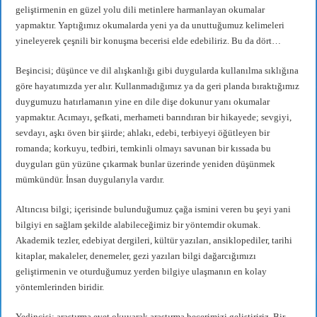
geliştirmenin en güzel yolu dili metinlere harmanlayan okumalar
yapmaktır. Yaptığımız okumalarda yeni ya da unuttuğumuz kelimeleri
yineleyerek çeşnili bir konuşma becerisi elde edebiliriz. Bu da dört…
Beşincisi; düşünce ve dil alışkanlığı gibi duygularda kullanılma sıklığına
göre hayatımızda yer alır. Kullanmadığımız ya da geri planda bıraktığımız
duygumuzu hatırlamanın yine en dile dişe dokunur yanı okumalar
yapmaktır. Acımayı, şefkati, merhameti barındıran bir hikayede; sevgiyi,
sevdayı, aşkı öven bir şiirde; ahlakı, edebi, terbiyeyi öğütleyen bir
romanda; korkuyu, tedbiri, temkinli olmayı savunan bir kıssada bu
duyguları gün yüzüne çıkarmak bunlar üzerinde yeniden düşünmek
mümkündür. İnsan duygularıyla vardır.
Altıncısı bilgi; içerisinde bulunduğumuz çağa ismini veren bu şeyi yani
bilgiyi en sağlam şekilde alabileceğimiz bir yöntemdir okumak.
Akademik tezler, edebiyat dergileri, kültür yazıları, ansiklopediler, tarihi
kitaplar, makaleler, denemeler, gezi yazıları bilgi dağarcığımızı
geliştirmenin ve oturduğumuz yerden bilgiye ulaşmanın en kolay
yöntemlerinden biridir.
Yedincisi; araştırma evet okuyarak araştırma becerimizi geliştiririz. Bir