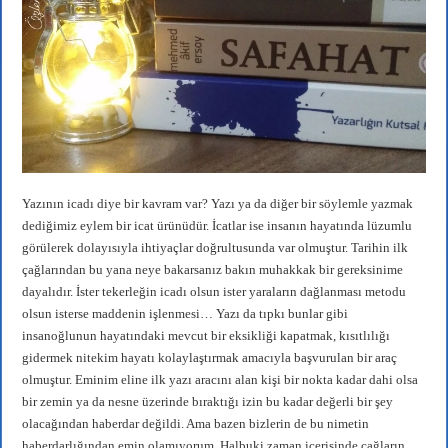
Yazının icadı diye bir kavram var? Yazı ya da diğer bir söylemle yazmak
dediğimiz eylem bir icat ürünüdür. İcatlar ise insanın hayatında lüzumlu
görülerek dolayısıyla ihtiyaçlar doğrultusunda var olmuştur. Tarihin ilk
çağlarından bu yana neye bakarsanız bakın muhakkak bir gereksinime
dayalıdır. İster tekerleğin icadı olsun ister yaraların dağlanması metodu
olsun isterse maddenin işlenmesi… Yazı da tıpkı bunlar gibi
insanoğlunun hayatındaki mevcut bir eksikliği kapatmak, kısıtlılığı
gidermek nitekim hayatı kolaylaştırmak amacıyla başvurulan bir araç
olmuştur. Eminim eline ilk yazı aracını alan kişi bir nokta kadar dahi olsa
bir zemin ya da nesne üzerinde bıraktığı izin bu kadar değerli bir şey
olacağından haberdar değildi. Ama bazen bizlerin de bu nimetin
haberdarlığından emin olamıyorum. Halbuki zaman içerisinde çağların,