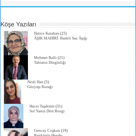
tte
ail
bo
ts
gr
re
r
ok
A
a
Köşe Yazıları
pp
m
Hatice Karahan
(25)
ÂŞIK MAHİRÎ: Badeli Saz Âşığı
Mehmet Ballı
(21)
Tabiatın Dinginliği
Nesli Han
(5)
Gözyaşı Kurağı
Hacer Taşdemir
(31)
Sol Yanın Dört Rengi
Gencay Coşkun
(19)
Renklerin Hesabı