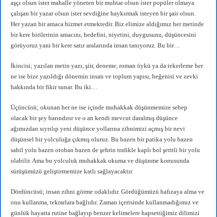
aşçı olsun ister mahalle yöneten bir muhtar olsun ister popüler olmaya
çalışan bir yazar olsun ister sevdiğine haykırmak isteyen bir şair olsun.
Her yazan bir amaca hizmet etmektedir. Biz elimize aldığımız her metinde
bir kere birilerinin amacını, hedefini, niyetini, duygusunu, düşüncesini
görüyoruz yani bir kere satır aralarında insan tanıyoruz. Bu bir…
İkincisi; yazılan metin yazı, şiir, deneme, roman öykü ya da tekerleme her
ne ise bize yazıldığı dönemin insan ve toplum yapısı, beğenisi ve zevki
hakkında bir fikir sunar. Bu iki…
Üçüncüsü; okunan her ne ise içinde muhakkak düşünmemize sebep
olacak bir şey barındırır ve o an kendi mevcut daralmış düşünce
ağımızdan sıyrılıp yeni düşünce yollarına zihnimizi açmış bir nevi
düşünsel bir yolculuğa çıkmış oluruz. Bu bazen bir patika yolu bazen
sahil yolu bazen otoban bazen de şehrin trafikle kaplı bol şeritli bir yolu
olabilir. Ama bu yolculuk muhakkak okuma ve düşünme konusunda
sürüşümüzü geliştirmemize katlı sağlayacaktır.
Dördüncüsü; insan zihni görme odaklıdır. Gördüğümüzü hafızaya alma ve
onu kullanma, tekrarlara bağlıdır. Zaman içerisinde kullanmadığımız ve
günlük hayatta rutine bağlayıp benzer kelimelere hapsettiğimiz dilimizi