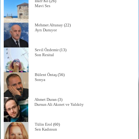
İlker Ko
(26)
Mavi Ses
Mehmet Altunay
(22)
Ayrı Duruyor
Sevil Özdemir
(13)
Son Resital
Bülent Öntaş
(56)
Sonya
Ahmet Duran
(3)
Dursun Ali Akınet ve Yalıköy
Tülin Erol
(60)
Sen Kadınsın