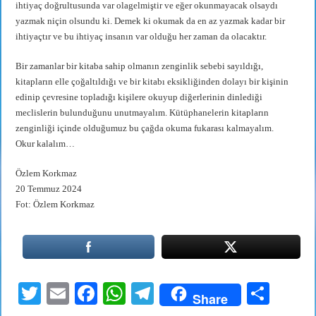
ihtiyaç doğrultusunda var olagelmiştir ve eğer okunmayacak olsaydı
yazmak niçin olsundu ki. Demek ki okumak da en az yazmak kadar bir
ihtiyaçtır ve bu ihtiyaç insanın var olduğu her zaman da olacaktır.
Bir zamanlar bir kitaba sahip olmanın zenginlik sebebi sayıldığı,
kitapların elle çoğaltıldığı ve bir kitabı eksikliğinden dolayı bir kişinin
edinip çevresine topladığı kişilere okuyup diğerlerinin dinlediği
meclislerin bulunduğunu unutmayalım. Kütüphanelerin kitapların
zenginliği içinde olduğumuz bu çağda okuma fukarası kalmayalım.
Okur kalalım…
Özlem Korkmaz
20 Temmuz 2024
Fot: Özlem Korkmaz
T
E
Fa
W
Te
S
Share
wi
m
ce
ha
le
ha