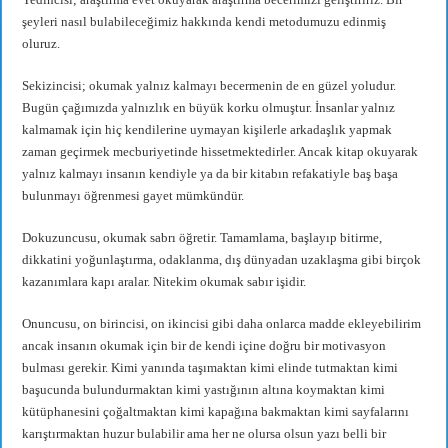
şeyleri nasıl bulabileceğimiz hakkında kendi metodumuzu edinmiş
oluruz.
Sekizincisi; okumak yalnız kalmayı becermenin de en güzel yoludur.
Bugün çağımızda yalnızlık en büyük korku olmuştur. İnsanlar yalnız
kalmamak için hiç kendilerine uymayan kişilerle arkadaşlık yapmak
zaman geçirmek mecburiyetinde hissetmektedirler. Ancak kitap okuyarak
yalnız kalmayı insanın kendiyle ya da bir kitabın refakatiyle baş başa
bulunmayı öğrenmesi gayet mümkündür.
Dokuzuncusu, okumak sabrı öğretir. Tamamlama, başlayıp bitirme,
dikkatini yoğunlaştırma, odaklanma, dış dünyadan uzaklaşma gibi birçok
kazanımlara kapı aralar. Nitekim okumak sabır işidir.
Onuncusu, on birincisi, on ikincisi gibi daha onlarca madde ekleyebilirim
ancak insanın okumak için bir de kendi içine doğru bir motivasyon
bulması gerekir. Kimi yanında taşımaktan kimi elinde tutmaktan kimi
başucunda bulundurmaktan kimi yastığının altına koymaktan kimi
kütüphanesini çoğaltmaktan kimi kapağına bakmaktan kimi sayfalarını
karıştırmaktan huzur bulabilir ama her ne olursa olsun yazı belli bir