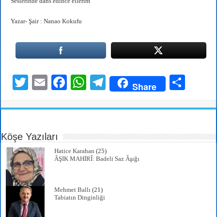
Seslerinde dans edince ellerim
Yazar- Şair : Nanao Kokufu
T
E
Fa
W
Te
S
Share
wi
m
ce
ha
le
ha
tte
ail
bo
ts
gr
re
r
ok
A
a
Köşe Yazıları
pp
m
Hatice Karahan
(25)
ÂŞIK MAHİRÎ: Badeli Saz Âşığı
Mehmet Ballı
(21)
Tabiatın Dinginliği