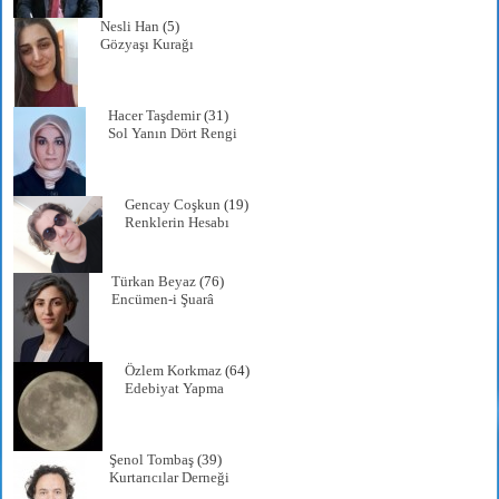
Nesli Han
(5)
Gözyaşı Kurağı
Hacer Taşdemir
(31)
Sol Yanın Dört Rengi
Gencay Coşkun
(19)
Renklerin Hesabı
Türkan Beyaz
(76)
Encümen-i Şuarâ
Özlem Korkmaz
(64)
Edebiyat Yapma
Şenol Tombaş
(39)
Kurtarıcılar Derneği