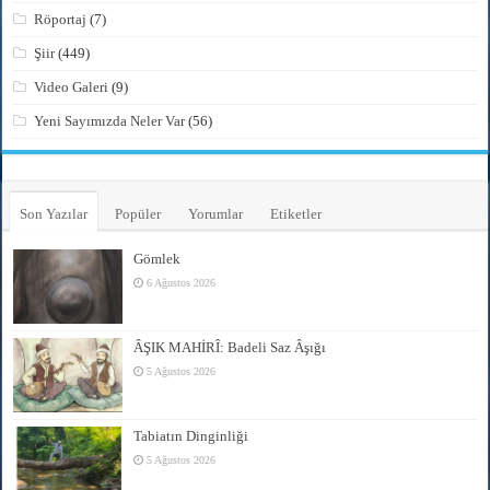
Röportaj
(7)
Şiir
(449)
Video Galeri
(9)
Yeni Sayımızda Neler Var
(56)
Son Yazılar
Popüler
Yorumlar
Etiketler
Gömlek
6 Ağustos 2026
ÂŞIK MAHİRÎ: Badeli Saz Âşığı
5 Ağustos 2026
Tabiatın Dinginliği
5 Ağustos 2026