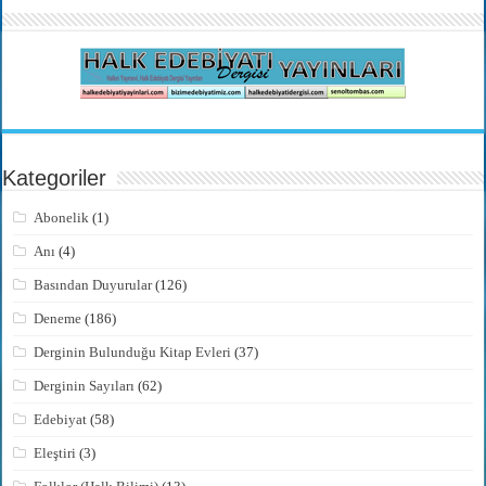
Kategoriler
Abonelik
(1)
Anı
(4)
Basından Duyurular
(126)
Deneme
(186)
Derginin Bulunduğu Kitap Evleri
(37)
Derginin Sayıları
(62)
Edebiyat
(58)
Eleştiri
(3)