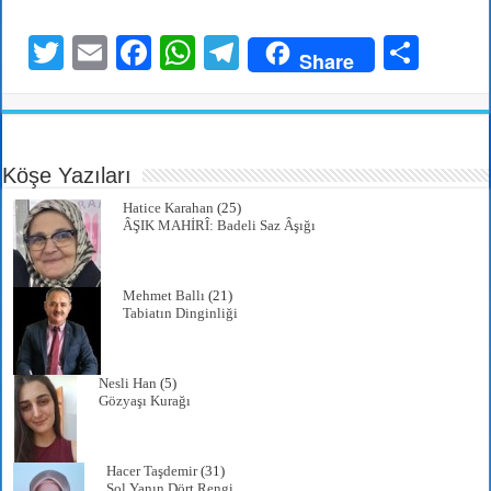
T
E
Fa
W
Te
S
Share
wi
m
ce
ha
le
ha
tte
ail
bo
ts
gr
re
r
ok
A
a
Köşe Yazıları
pp
m
Hatice Karahan
(25)
ÂŞIK MAHİRÎ: Badeli Saz Âşığı
Mehmet Ballı
(21)
Tabiatın Dinginliği
Nesli Han
(5)
Gözyaşı Kurağı
Hacer Taşdemir
(31)
Sol Yanın Dört Rengi