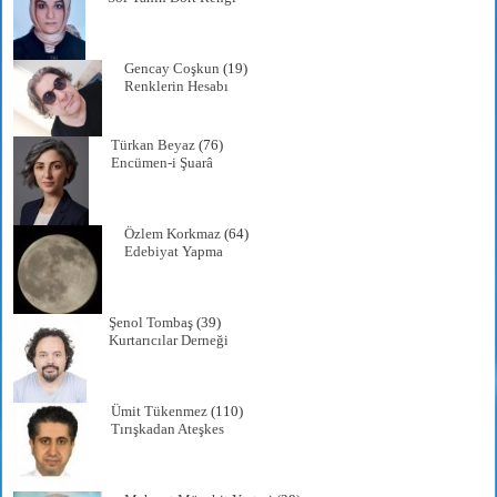
Gencay Coşkun
(19)
Renklerin Hesabı
Türkan Beyaz
(76)
Encümen-i Şuarâ
Özlem Korkmaz
(64)
Edebiyat Yapma
Şenol Tombaş
(39)
Kurtarıcılar Derneği
Ümit Tükenmez
(110)
Tırışkadan Ateşkes