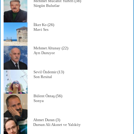
Mehmet Mücahit Yurteri
(38)
Sürgün Bulutlar
İlker Ko
(26)
Mavi Ses
Mehmet Altunay
(22)
Ayrı Duruyor
Sevil Özdemir
(13)
Son Resital
Bülent Öntaş
(56)
Sonya
Ahmet Duran
(3)
Dursun Ali Akınet ve Yalıköy