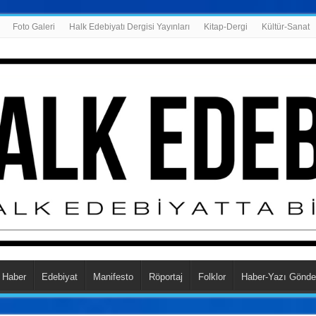
Foto Galeri
Halk Edebiyatı Dergisi Yayınları
Kitap-Dergi
Kültür-Sanat
Haber
Edebiyat
Manifesto
Röportaj
Folklor
Haber-Yazı Gönde