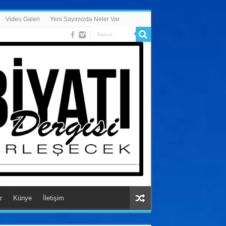
Video Galeri
Yeni Sayımızda Neler Var
r
Künye
İletişim