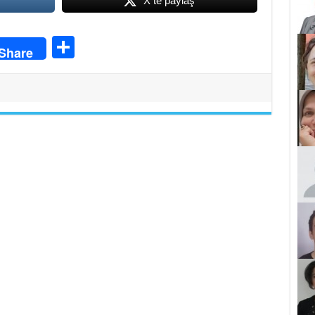
X te paylaş
S
Share
ha
re