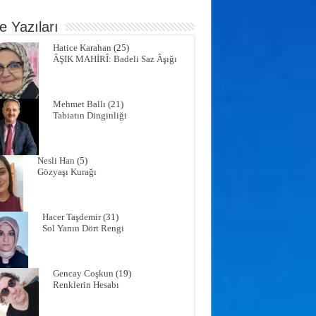
e Yazıları
Hatice Karahan
(25)
ÂŞIK MAHİRÎ: Badeli Saz Âşığı
Mehmet Ballı
(21)
Tabiatın Dinginliği
Nesli Han
(5)
Gözyaşı Kurağı
Hacer Taşdemir
(31)
Sol Yanın Dört Rengi
Gencay Coşkun
(19)
Renklerin Hesabı