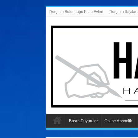
Derginin Bulunduğu Kitap Evleri
Derginin Sayıları
Basın-Duyurular
Online Abonelik