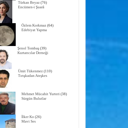
Türkan Beyaz
(76)
Encümen-i Şuarâ
Özlem Korkmaz
(64)
Edebiyat Yapma
Şenol Tombaş
(39)
Kurtarıcılar Derneği
Ümit Tükenmez
(110)
Tırışkadan Ateşkes
Mehmet Mücahit Yurteri
(38)
Sürgün Bulutlar
İlker Ko
(26)
Mavi Ses