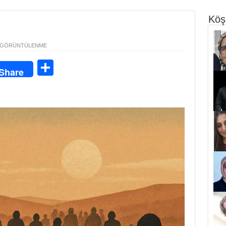
Köş
 GÖRÜNTÜLENME
S
Share
ha
re