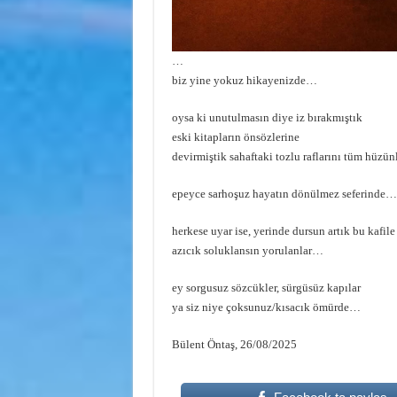
…
biz yine yokuz hikayenizde…
oysa ki unutulmasın diye iz bırakmıştık
eski kitapların önsözlerine
devirmiştik sahaftaki tozlu raflarını tüm hüzü
epeyce sarhoşuz hayatın dönülmez seferinde…
herkese uyar ise, yerinde dursun artık bu kafile
azıcık soluklansın yorulanlar…
ey sorgusuz sözcükler, sürgüsüz kapılar
ya siz niye çoksunuz/kısacık ömürde…
Bülent Öntaş, 26/08/2025