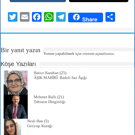
T
E
Fa
W
Te
S
Share
wi
m
ce
ha
le
ha
tte
ail
bo
ts
gr
re
r
ok
A
a
Bir yanıt yazın
pp
m
Yorum yapabilmek için
oturum açmalısınız
.
Köşe Yazıları
Hatice Karahan
(25)
ÂŞIK MAHİRÎ: Badeli Saz Âşığı
Mehmet Ballı
(21)
Tabiatın Dinginliği
Nesli Han
(5)
Gözyaşı Kurağı