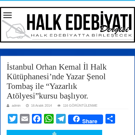
İstanbul Orhan Kemal İl Halk
Kütüphanesi’nde Yazar Şenol
Tombaş ile “Yazarlık
Atölyesi”kursu başlıyor.
admin
16 Aralık 2014
116 GÖRÜNTÜLENME
T
E
Fa
W
Te
S
Share
wi
m
ce
ha
le
ha