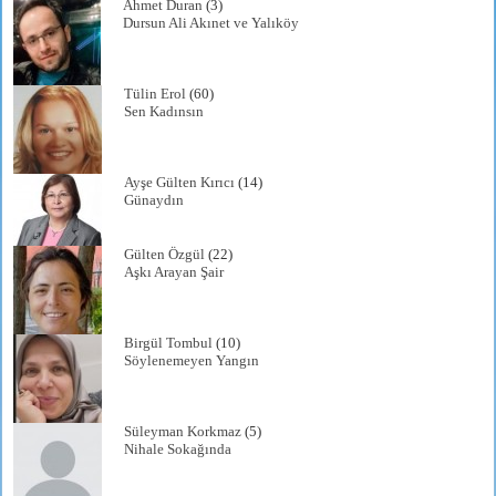
Ahmet Duran
(3)
Dursun Ali Akınet ve Yalıköy
Tülin Erol
(60)
Sen Kadınsın
Ayşe Gülten Kırıcı
(14)
Günaydın
Gülten Özgül
(22)
Aşkı Arayan Şair
Birgül Tombul
(10)
Söylenemeyen Yangın
Süleyman Korkmaz
(5)
Nihale Sokağında