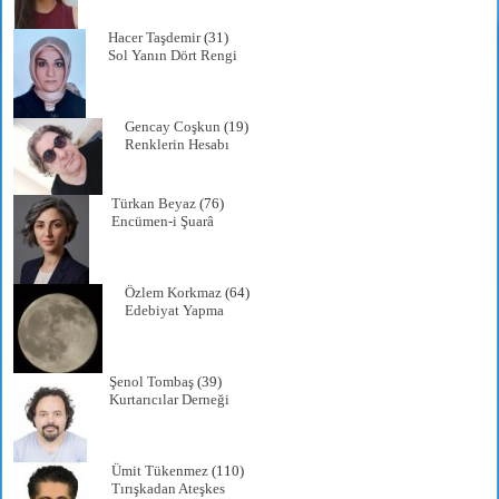
Hacer Taşdemir
(31)
Sol Yanın Dört Rengi
Gencay Coşkun
(19)
Renklerin Hesabı
Türkan Beyaz
(76)
Encümen-i Şuarâ
Özlem Korkmaz
(64)
Edebiyat Yapma
Şenol Tombaş
(39)
Kurtarıcılar Derneği
Ümit Tükenmez
(110)
Tırışkadan Ateşkes