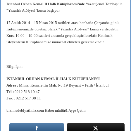
İstanbul Orhan Kemal İl Halk Kütüphanesi’nde
Yazar Şenol Tombaş ile
“Yazarlık Atölyesi”kursu başlıyor.
17 Aralık 2014 – 15 Nisan 2015 tarihleri arası her hafta Çarşamba günü,
Kütüphanemizde ücretsiz olarak “Yazarlık Atölyesi” kursu verilecektir.
Kurs, 16.00 – 19:00 saatleri arasında gerçekleştirilecektir. Katılmak
isteyenlerin Kütüphanemize müracaat etmeleri gerekmektedir.
Bilgi İçin:
İSTANBUL ORHAN KEMAL İL HALK KÜTÜPHANESİ
Adres :
Mimar Kemalettin Mah. No:19 Beyazıt – Fatih / İstanbul
Tel :
0212 518 10 47
Fax :
0212 517 38 11
bizimedebiyatimiz.com Haber müdürü:Ayşe Çetin