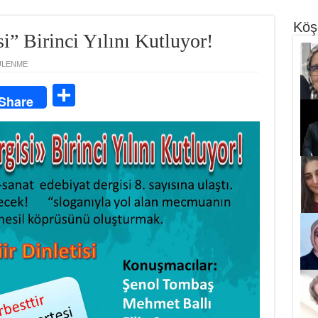
Köş
i” Birinci Yılını Kutluyor!
ÜLENME
S
Share
ha
re