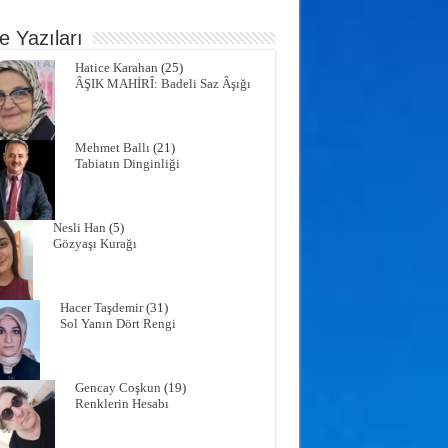
e Yazıları
Hatice Karahan
(25)
ÂŞIK MAHİRÎ: Badeli Saz Âşığı
Mehmet Ballı
(21)
Tabiatın Dinginliği
Nesli Han
(5)
Gözyaşı Kurağı
Hacer Taşdemir
(31)
Sol Yanın Dört Rengi
Gencay Coşkun
(19)
Renklerin Hesabı