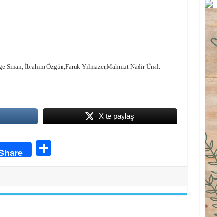
ilge Sinan, İbrahim Özgün,Faruk Yılmazer,Mahmut Nadir Ünal.
X te paylaş
S
Share
ha
re