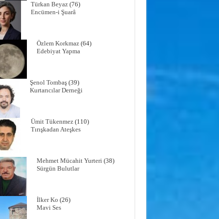
Türkan Beyaz
(76)
Encümen-i Şuarâ
Özlem Korkmaz
(64)
Edebiyat Yapma
Şenol Tombaş
(39)
Kurtarıcılar Derneği
Ümit Tükenmez
(110)
Tırışkadan Ateşkes
Mehmet Mücahit Yurteri
(38)
Sürgün Bulutlar
İlker Ko
(26)
Mavi Ses