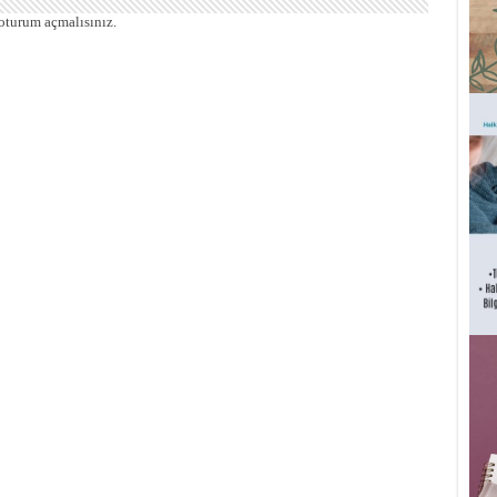
oturum açmalısınız
.