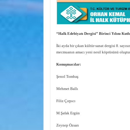
“Halk Edebiyatı Dergisi” Birinci Yılını Kutl
İki ayda bir çıkan kültür-sanat dergisi 8. sayıs
mecmuanın amacı yeni nesil köprüsünü oluştu
Konuşmacılar:
Şenol Tombaş
Mehmet Ballı
Filiz Çırpıcı
M.Şafak Ergün
Zeynep Özsarı