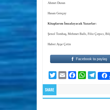
Ahmet Duran
Hasan Gençay
Kitaplarını İmzalayacak Yazarlar:
Şenol Tombaş, Mehmet Ballı, Filiz Çırpıcı, B
Haber:Ayşe Çetin
Facebook ta paylaş
T
E
Fa
W
Te
wi
m
ce
ha
le
tte
ail
bo
ts
gr
Share
r
ok
A
a
pp
m