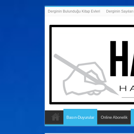
Derginin Bulunduğu Kitap Evleri
Derginin Sayıları
Basın-Duyurular
Online Abonelik