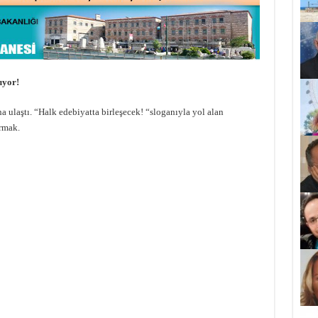
uyor!
ına ulaştı. “Halk edebiyatta birleşecek! “sloganıyla yol alan
rmak.