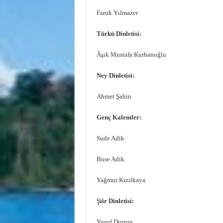
Faruk Yılmazer
Türkü Dinletisi:
Âşık Mustafa Kurbanoğlu
Ney Dinletisi:
Ahmet Şahin
Genç Kalemler:
Sude Adik
Buse Adik
Yağmur Kızılkaya
Şiir Dinletisi:
Yusuf Dursun