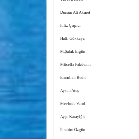
Dursun Ali Akınet
Filiz Çırpıcı
Halil Gökkaya
M.Şafak Ergün
Mücella Pakdemir
Emrullah Bedir
Aysun Ateş
Mevlude Varol
Ayşe Karayiğit
İbrahim Özgün