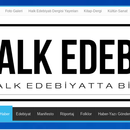
Foto Galeri
Halk Edebiyatı Dergisi Yayınları
Kitap-Dergi
Kültür-Sanat
Haber
Edebiyat
Manifesto
Röportaj
Folklor
Haber-Yazı Gönder