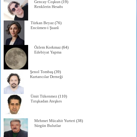
Gencay Coşkun
(19)
Renklerin Hesabı
Türkan Beyaz
(76)
Encümen-i Şuarâ
Özlem Korkmaz
(64)
Edebiyat Yapma
Şenol Tombaş
(39)
Kurtarıcılar Derneği
Ümit Tükenmez
(110)
Tırışkadan Ateşkes
Mehmet Mücahit Yurteri
(38)
Sürgün Bulutlar