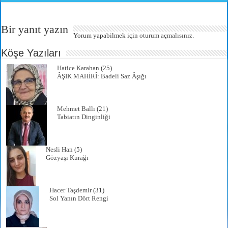
tte
ail
bo
ts
gr
re
r
ok
A
a
Bir yanıt yazın
pp
m
Yorum yapabilmek için
oturum açmalısınız
.
Köşe Yazıları
Hatice Karahan
(25)
ÂŞIK MAHİRÎ: Badeli Saz Âşığı
Mehmet Ballı
(21)
Tabiatın Dinginliği
Nesli Han
(5)
Gözyaşı Kurağı
Hacer Taşdemir
(31)
Sol Yanın Dört Rengi