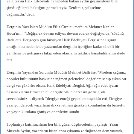
ve nitekim Halk Edebiyatı’na tepeden bakan aydın geçinenlerin bile
şimdi eğilerek baktığını görmekteyiz. Derdimiz, yükselme
dağımızdır.”dedi.
Derginin Yazı İşleri Müdürü Filiz Çırpıcı, merhum Mehmet Kaplan
Hoca’nın: “Değişerek devam ediyor, devam ederek değişiyoruz.”sözünü
ifade etti. Her geçen gün büyüyen Halk Edebiyatı Dergisi’ne ilginin
arttığını bu nedenle de yazarından derginin içeriğine kadar sürekli bir
yenileme ve gelişmeyi takip eden okurların takdirle karşıladıklarını ifade
etti.
Derginin Yayımdan Sorumlu Müdürü Mehmet Ballı ise, “Modern çağımız
popüler kültürünün baskısına rağmen geleneksel değerlere sahip çıkan bir
dergi var şükürler olsun; Halk Edebiyatı Dergisi. Ağır ağır edebiyatın
basamaklarını tırmanan bu dergide olsun herkesin gözü! Çok
seveceksiniz… diyerek “dergiye emeği geçenlere teşekkür etti. Dergiye
yazı gönderecek yazarların dikkat etmesi gereken konulardan da bahsetti
ve yayın kurulana görüş ve önerilerini sundu.
Toplantıya katılımcıların her biri, güzel düşüncelerini paylaştı. Yazar
Mustafa Aydın, yazarların kitaplarını çıkarma zorluğundan dem vurarak,