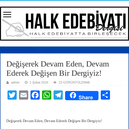
Değişerek Devam Eden, Devam
Ederek Değişen Bir Dergiyiz!
admin
1 Şubat 2016
23 GÖRÜNTÜLENME
T
E
Fa
W
Te
S
Share
wi
m
ce
ha
le
ha
tte
ail
bo
ts
gr
re
r
ok
A
a
Değişerek Devam Eden, Devam Ederek Değişen Bir Dergiyiz!