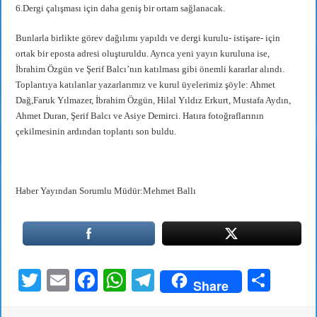
6.Dergi çalışması için daha geniş bir ortam sağlanacak.
Bunlarla birlikte görev dağılımı yapıldı ve dergi kurulu- istişare- için
ortak bir eposta adresi oluşturuldu. Ayrıca yeni yayın kuruluna ise,
İbrahim Özgün ve Şerif Balcı’nın katılması gibi önemli kararlar alındı.
Toplantıya katılanlar yazarlarımız ve kurul üyelerimiz şöyle: Ahmet
Dağ,Faruk Yılmazer, İbrahim Özgün, Hilal Yıldız Erkurt, Mustafa Aydın,
Ahmet Duran, Şerif Balcı ve Asiye Demirci. Hatıra fotoğraflarının
çekilmesinin ardından toplantı son buldu.
Haber Yayından Sorumlu Müdür:Mehmet Ballı
T
E
Fa
W
Te
S
Share
wi
m
ce
ha
le
ha