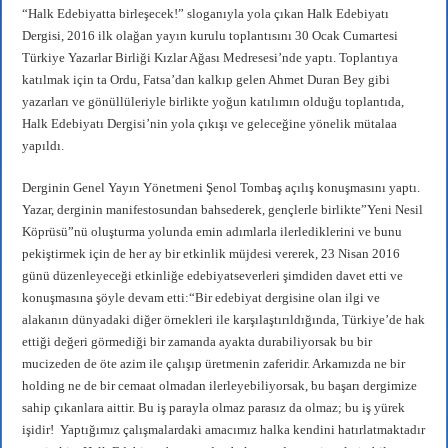
pp
m
“Halk Edebiyatta birleşecek!” sloganıyla yola çıkan Halk Edebiyatı
Dergisi, 2016 ilk olağan yayın kurulu toplantısını 30 Ocak Cumartesi
Türkiye Yazarlar Birliği Kızlar Ağası Medresesi’nde yaptı. Toplantıya
katılmak için ta Ordu, Fatsa’dan kalkıp gelen Ahmet Duran Bey gibi
yazarları ve gönüllüleriyle birlikte yoğun katılımın olduğu toplantıda,
Halk Edebiyatı Dergisi’nin yola çıkışı ve geleceğine yönelik mütalaa
yapıldı.
Derginin Genel Yayın Yönetmeni Şenol Tombaş açılış konuşmasını yaptı.
Yazar, derginin manifestosundan bahsederek, gençlerle birlikte”Yeni Nesil
Köprüsü”nü oluşturma yolunda emin adımlarla ilerlediklerini ve bunu
pekiştirmek için de her ay bir etkinlik müjdesi vererek, 23 Nisan 2016
günü düzenleyeceği etkinliğe edebiyatseverleri şimdiden davet etti ve
konuşmasına şöyle devam etti:“Bir edebiyat dergisine olan ilgi ve
alakanın dünyadaki diğer örnekleri ile karşılaştırıldığında, Türkiye’de hak
ettiği değeri görmediği bir zamanda ayakta durabiliyorsak bu bir
mucizeden de öte azim ile çalışıp üretmenin zaferidir. Arkamızda ne bir
holding ne de bir cemaat olmadan ilerleyebiliyorsak, bu başarı dergimize
sahip çıkanlara aittir. Bu iş parayla olmaz parasız da olmaz; bu iş yürek
işidir! Yaptığımız çalışmalardaki amacımız halka kendini hatırlatmaktadır