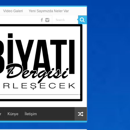
Video Galeri
Yeni Sayımızda Neler Var
r
Künye
İletişim