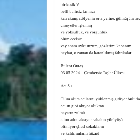
bir kesik V
belli belirsiz kırmızı
kan akmış atölyenin orta yerine, gülmüşüm ned
cinayetler işlenmiş
ve yoksulluk, ve yorgunluk
ölüm ecelsiz…
vay anam uykusuzum, gözlerimi kapasam
heyhat, o zaman da karanlıkmış fabrikalar…
Bülent Öntaş
03.05.2024 – Çembersiz Taşlar Ülkesi
Acı Su
Ölüm ölüm acılarını yüklenmiş gidiyor bulutla
acı su gibi akıyor oluktan
hayatın zulmü
adım adım aksıyor sabahın yürüyüşü
bitmiyor çilesi sokakların
ve kaldırımların hüznü