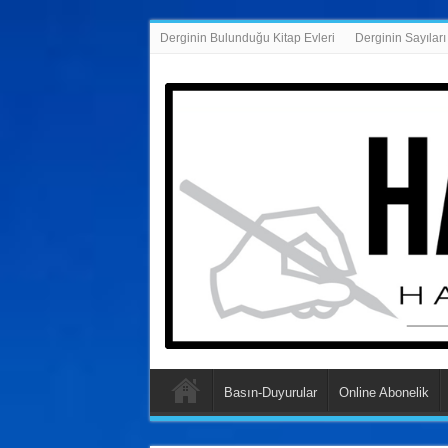
Derginin Bulunduğu Kitap Evleri
Derginin Sayıları
Basın-Duyurular
Online Abonelik