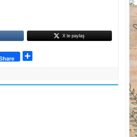
X te paylaş
S
Share
ha
re