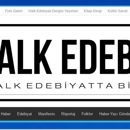
Foto Galeri
Halk Edebiyatı Dergisi Yayınları
Kitap-Dergi
Kültür-Sanat
Haber
Edebiyat
Manifesto
Röportaj
Folklor
Haber-Yazı Gönde