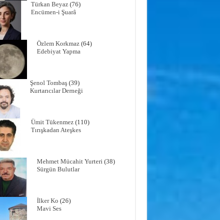
Türkan Beyaz
(76)
Encümen-i Şuarâ
Özlem Korkmaz
(64)
Edebiyat Yapma
Şenol Tombaş
(39)
Kurtarıcılar Derneği
Ümit Tükenmez
(110)
Tırışkadan Ateşkes
Mehmet Mücahit Yurteri
(38)
Sürgün Bulutlar
İlker Ko
(26)
Mavi Ses