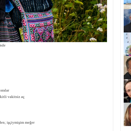
inde
sralar
tli vakitsiz aç
den; işçiymişim meğer