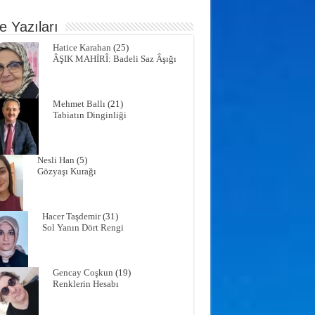
e Yazıları
Hatice Karahan
(25)
ÂŞIK MAHİRÎ: Badeli Saz Âşığı
Mehmet Ballı
(21)
Tabiatın Dinginliği
Nesli Han
(5)
Gözyaşı Kurağı
Hacer Taşdemir
(31)
Sol Yanın Dört Rengi
Gencay Coşkun
(19)
Renklerin Hesabı