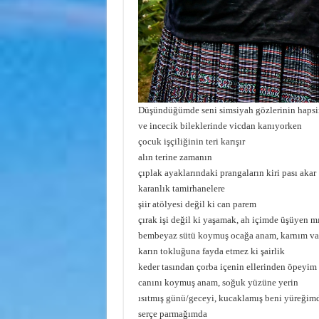
Düşündüğümde seni simsiyah gözlerinin haps
ve incecik bileklerinde vicdan kanıyorken
çocuk işçiliğinin teri karışır
alın terine zamanın
çıplak ayaklarındaki prangaların kiri pası akar
karanlık tamirhanelere
şiir atölyesi değil ki can parem
çırak işi değil ki yaşamak, ah içimde üşüyen mı
bembeyaz sütü koymuş ocağa anam, karnım vaki
karın tokluğuna fayda etmez ki şairlik
keder tasından çorba içenin ellerinden öpeyim
canını koymuş anam, soğuk yüzüne yerin
ısıtmış günü/geceyi, kucaklamış beni yüreğim
serçe parmağımda