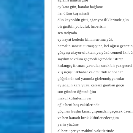
ağlama annem gibi
ey kara gün, karalar bağlama
her ölüm kuş misali
dün kayboldu gitti, ağarıyor iliklerimde gün
bir garibin yolculuk haberisin
sen radyoda
ey hayat kederin kimin sırtına yük
hamalın sancısı tutmuş yine, bel ağrısı gecenin 
gözyaşı akıyor oluktan, yeryüzü cenneti iki b
saydım sövdüm geçmedi içimdeki ıstırap
kırlangıç fırtınası yavrular, sıcak bir yaz gece
kuş uçuşu ilkbahar ve ömürlük sonbahar
göğsümün sol yanında gizlenmiş yarınlar
ey göğün kara yüzü, çaresiz gariban göçü
son günden öğrendiğim
makul küfürlerim var
eğle beni hoş vakitlerinde
göçmen kuşlar kanat çırpmadan geçecek üzeri
ve ben kanadı kırık küfürler edeceğim
yerin yüzüne
al beni içeriye makbul vakitlerinde…