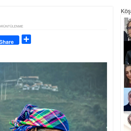
Köş
ÖRÜNTÜLENME
S
Share
ha
re