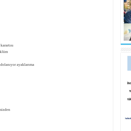
karartısı
üklüm
si dolanıyor ayaklarıma
mizden