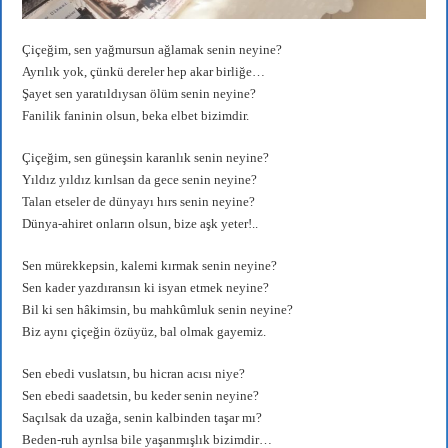
Çiçeğim, sen yağmursun ağlamak senin neyine?
Ayrılık yok, çünkü dereler hep akar birliğe…
Şayet sen yaratıldıysan ölüm senin neyine?
Fanilik faninin olsun, beka elbet bizimdir.
Çiçeğim, sen güneşsin karanlık senin neyine?
Yıldız yıldız kırılsan da gece senin neyine?
Talan etseler de dünyayı hırs senin neyine?
Dünya-ahiret onların olsun, bize aşk yeter!..
Sen mürekkepsin, kalemi kırmak senin neyine?
Sen kader yazdıransın ki isyan etmek neyine?
Bil ki sen hâkimsin, bu mahkûmluk senin neyine?
Biz aynı çiçeğin özüyüz, bal olmak gayemiz.
Sen ebedi vuslatsın, bu hicran acısı niye?
Sen ebedi saadetsin, bu keder senin neyine?
Saçılsak da uzağa, senin kalbinden taşar mı?
Beden-ruh ayrılsa bile yaşanmışlık bizimdir…