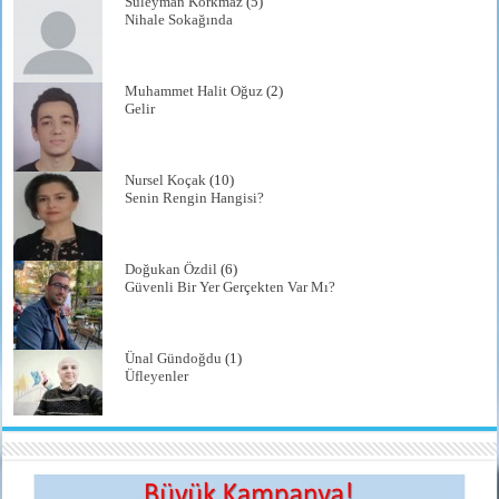
Süleyman Korkmaz
(5)
Nihale Sokağında
Muhammet Halit Oğuz
(2)
Gelir
Nursel Koçak
(10)
Senin Rengin Hangisi?
Doğukan Özdil
(6)
Güvenli Bir Yer Gerçekten Var Mı?
Ünal Gündoğdu
(1)
Üfleyenler