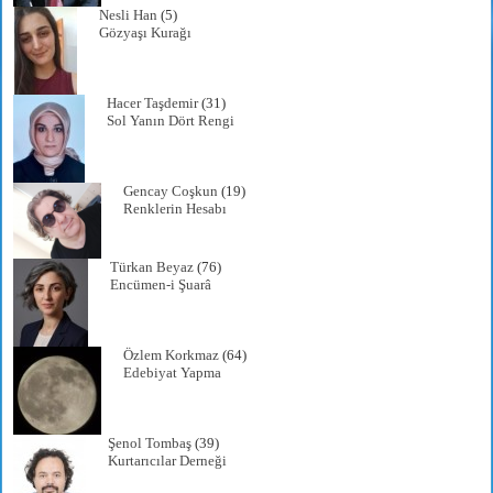
Nesli Han
(5)
Gözyaşı Kurağı
Hacer Taşdemir
(31)
Sol Yanın Dört Rengi
Gencay Coşkun
(19)
Renklerin Hesabı
Türkan Beyaz
(76)
Encümen-i Şuarâ
Özlem Korkmaz
(64)
Edebiyat Yapma
Şenol Tombaş
(39)
Kurtarıcılar Derneği