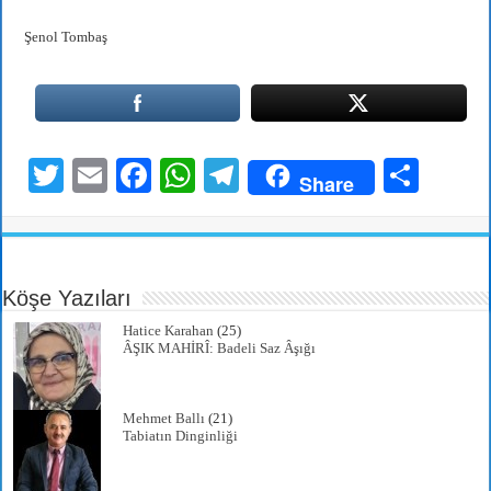
Şenol Tombaş
T
E
Fa
W
Te
S
Share
wi
m
ce
ha
le
ha
tte
ail
bo
ts
gr
re
r
ok
A
a
Köşe Yazıları
pp
m
Hatice Karahan
(25)
ÂŞIK MAHİRÎ: Badeli Saz Âşığı
Mehmet Ballı
(21)
Tabiatın Dinginliği