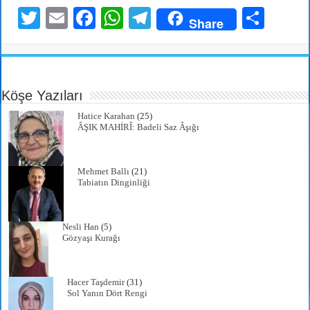
T
E
Fa
W
Te
S
Share
wi
m
ce
ha
le
ha
tte
ail
bo
ts
gr
re
r
ok
A
a
Köşe Yazıları
pp
m
Hatice Karahan
(25)
ÂŞIK MAHİRÎ: Badeli Saz Âşığı
Mehmet Ballı
(21)
Tabiatın Dinginliği
Nesli Han
(5)
Gözyaşı Kurağı
Hacer Taşdemir
(31)
Sol Yanın Dört Rengi