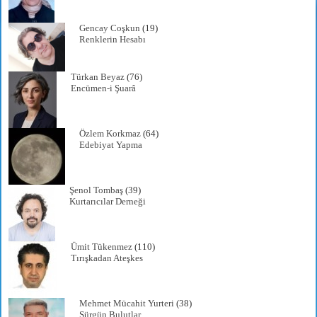
Gencay Coşkun
(19)
Renklerin Hesabı
Türkan Beyaz
(76)
Encümen-i Şuarâ
Özlem Korkmaz
(64)
Edebiyat Yapma
Şenol Tombaş
(39)
Kurtarıcılar Derneği
Ümit Tükenmez
(110)
Tırışkadan Ateşkes
Mehmet Mücahit Yurteri
(38)
Sürgün Bulutlar