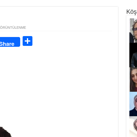
Köş
GÖRÜNTÜLENME
S
Share
ha
re