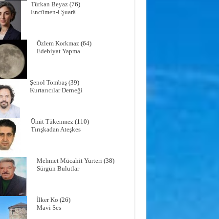
Türkan Beyaz
(76)
Encümen-i Şuarâ
Özlem Korkmaz
(64)
Edebiyat Yapma
Şenol Tombaş
(39)
Kurtarıcılar Derneği
Ümit Tükenmez
(110)
Tırışkadan Ateşkes
Mehmet Mücahit Yurteri
(38)
Sürgün Bulutlar
İlker Ko
(26)
Mavi Ses