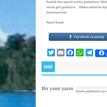
İnsanlık dört nala bir yerlere götürülüyor. Se
olacak gibi görünüyor… Dikkat edelim de dijit
kaybetmeyelim.
Nursel Koçak
Facebook ta paylaş
T
E
Fa
W
Te
wi
m
ce
ha
le
tte
ail
bo
ts
gr
Share
r
ok
A
a
pp
m
Bir yanıt yazın
Yorum yapabilmek için