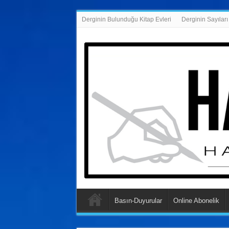
Derginin Bulunduğu Kitap Evleri
Derginin Sayıları
Basın-Duyurular
Online Abonelik