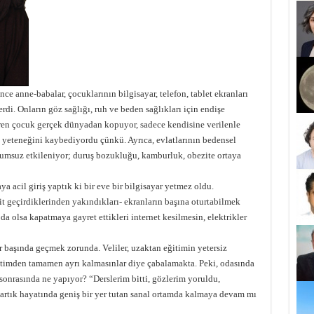
e anne-babalar, çocuklarının bilgisayar, telefon, tablet ekranları
rdi. Onların göz sağlığı, ruh ve beden sağlıkları için endişe
ren çocuk gerçek dünyadan kopuyor, sadece kendisine verilenle
yeteneğini kaybediyordu çünkü. Ayrıca, evlatlarının bedensel
olumsuz etkileniyor; duruş bozukluğu, kamburluk, obezite ortaya
a acil giriş yaptık ki bir eve bir bilgisayar yetmez oldu.
it geçirdiklerinden yakındıkları- ekranların başına oturtabilmek
 da olsa kapatmaya gayret ettikleri internet kesilmesin, elektrikler
başında geçmek zorunda. Veliler, uzaktan eğitimin yetersiz
retimden tamamen ayrı kalmasınlar diye çabalamakta. Peki, odasında
sonrasında ne yapıyor? “Derslerim bitti, gözlerim yoruldu,
artık hayatında geniş bir yer tutan sanal ortamda kalmaya devam mı