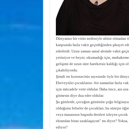
Dünyamız bir virüs nedeniyle altüst olmadan önc
karşısında fazla vakit geçirdiğinden şikayet ede
ederlerdi. Uzun zaman sanal alemde vakit geçi
yetiniyor ve beyni, okumadığı için, muhakeme 
gelişimi de uzun süre hareketsiz kaldığı için 
çıkabiliyordu.
Şimdi ise koronavirüs sayesinde öyle bir dünyay
Ebeveynler çocuklarını -bir zamanlar fazla vak
için mücadele verir oldular. Daha önce, ara sıra
gitmesin diye dua eder oldular.
Şu günlerde, çocuğun gününün çoğu bilgisayar 
olduğunu bilseler de çocukları, bu süreçte öğ
veya masasının başında dersleri izleyen çocuk 
ekrandan biraz uzaklaşayım” mı diyor? Yoksa, 
ediyor?