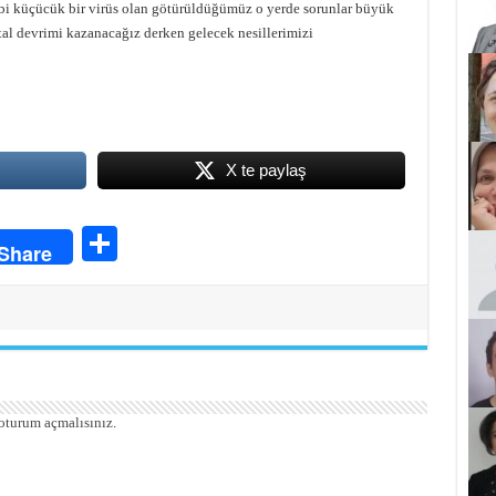
bebi küçücük bir virüs olan götürüldüğümüz o yerde sorunlar büyük
al devrimi kazanacağız derken gelecek nesillerimizi
X te paylaş
S
Share
ha
re
oturum açmalısınız
.