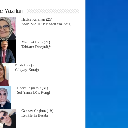
e Yazıları
Hatice Karahan
(25)
ÂŞIK MAHİRÎ: Badeli Saz Âşığı
Mehmet Ballı
(21)
Tabiatın Dinginliği
Nesli Han
(5)
Gözyaşı Kurağı
Hacer Taşdemir
(31)
Sol Yanın Dört Rengi
Gencay Coşkun
(19)
Renklerin Hesabı