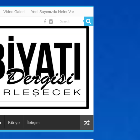
Video Galeri
Yeni Sayımızda Neler Var
r
Künye
İletişim