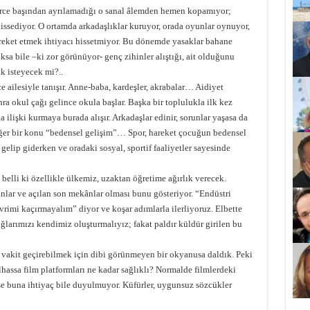
tlerce başından ayrılamadığı o sanal âlemden hemen kopamıyor;
issediyor. O ortamda arkadaşlıklar kuruyor, orada oyunlar oynuyor,
areket etmek ihtiyacı hissetmiyor. Bu dönemde yasaklar bahane
lksa bile –ki zor görünüyor- genç zihinler alıştığı, ait olduğunu
k isteyecek mi?..
 ailesiyle tanışır. Anne-baba, kardeşler, akrabalar… Aidiyet
a okul çağı gelince okula başlar. Başka bir toplulukla ilk kez
a ilişki kurmaya burada alışır. Arkadaşlar edinir, sorunlar yaşasa da
iğer bir konu “bedensel gelişim”… Spor, hareket çocuğun bedensel
 gelip giderken ve oradaki sosyal, sportif faaliyetler sayesinde
 belli ki özellikle ülkemiz, uzaktan öğretime ağırlık verecek.
ânlar ve açılan son mekânlar olması bunu gösteriyor. “Endüstri
evrimi kaçırmayalım” diyor ve koşar adımlarla ilerliyoruz. Elbette
ağlarımızı kendimiz oluşturmalıyız; fakat paldır küldür girilen bu
e vakit geçirebilmek için dibi görünmeyen bir okyanusa daldık. Peki
lhassa film platformları ne kadar sağlıklı? Normalde filmlerdeki
ise buna ihtiyaç bile duyulmuyor. Küfürler, uygunsuz sözcükler