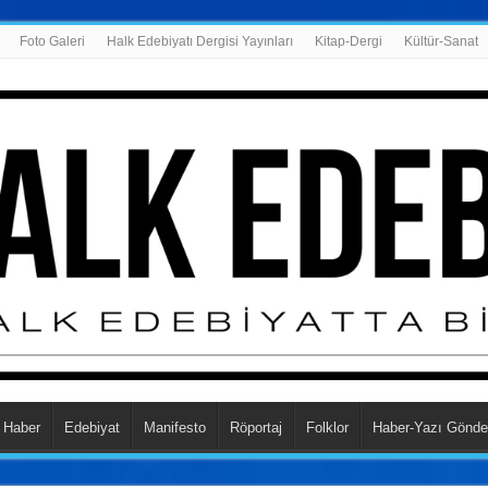
Foto Galeri
Halk Edebiyatı Dergisi Yayınları
Kitap-Dergi
Kültür-Sanat
Haber
Edebiyat
Manifesto
Röportaj
Folklor
Haber-Yazı Gönde