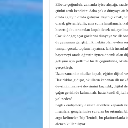
Elbette çoğunluk, zamanla iyice alıştığı, saa
çünkü artık kendisini daha çok o dünyaya ait h
orada ağlayıp orada gülüyor. Dışarı çıkmak, h
olarak gösterilebilir; ama sonra kısıtlamalar ka
hissettiği bu ortamdan kopabilecek mi, ayrılma
Çocuk doğar, açar gözlerini dünyaya ve ilk önce
duygusunun geliştiği ilk mekân olan evden sonr
tanışan çocuk, toplum hayatına, farklı insanlarl
başetmeyi orada öğrenir. Ayrıca önemli olan d
gelişimi için şarttır ve bu da çoğunlukla, okula
gerçekleşir.
Uzun zamandır okullar kapalı, eğitim dijital ve
Hazırlıklar, gidişat, okulların kapanan ilk mek
devrimini, sanayi devrimini kaçırdık, dijital d
çağın gerisinde kalmamalı, hatta kendi dijital 
yol neden?..
Sağlık endişeleriyle insanlar evlere kapandı v
insanlara, gençlerimize sunulan bu ortamlar, bi
argo kelimeler “bip”lenirdi, bu platformlarda 
alenen kullanılıyor…