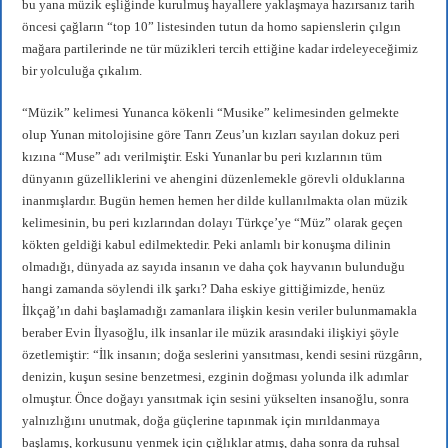
bu yana müzik eşliğinde kurulmuş hayallere yaklaşmaya hazırsanız tarih
öncesi çağların “top 10” listesinden tutun da homo sapienslerin çılgın
mağara partilerinde ne tür müzikleri tercih ettiğine kadar irdeleyeceğimiz
bir yolculuğa çıkalım.
“Müzik” kelimesi Yunanca kökenli “Musike” kelimesinden gelmekte
olup Yunan mitolojisine göre Tanrı Zeus’un kızları sayılan dokuz peri
kızına “Muse” adı verilmiştir. Eski Yunanlar bu peri kızlarının tüm
dünyanın güzelliklerini ve ahengini düzenlemekle görevli olduklarına
inanmışlardır. Bugün hemen hemen her dilde kullanılmakta olan müzik
kelimesinin, bu peri kızlarından dolayı Türkçe’ye “Müz” olarak geçen
kökten geldiği kabul edilmektedir. Peki anlamlı bir konuşma dilinin
olmadığı, dünyada az sayıda insanın ve daha çok hayvanın bulunduğu
hangi zamanda söylendi ilk şarkı? Daha eskiye gittiğimizde, henüz
İlkçağ’ın dahi başlamadığı zamanlara ilişkin kesin veriler bulunmamakla
beraber Evin İlyasoğlu, ilk insanlar ile müzik arasındaki ilişkiyi şöyle
özetlemiştir: “İlk insanın; doğa seslerini yansıtması, kendi sesini rüzgârın,
denizin, kuşun sesine benzetmesi, ezginin doğması yolunda ilk adımlar
olmuştur. Önce doğayı yansıtmak için sesini yükselten insanoğlu, sonra
yalnızlığını unutmak, doğa güçlerine tapınmak için mırıldanmaya
başlamış, korkusunu yenmek için çığlıklar atmış, daha sonra da ruhsal