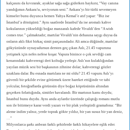
kalçasını da kıvırarak; ayaklar sağa sağa giderken haykırır, “Vay canına
yandığımın Ankara’sı, seviyorum seni.” Ankara’yı bir türlü sevemeyen
kimseler bunu duyunca hemen Yahya Kemal’e atıf yapar: “Biz ise
İstanbul’a dönüşünü.” Aynı saatlerde İstanbul’da ise aromalı kahve
kokularının yükseldiği boğaz manzaralı kafede Vivaldi’den “A wish
comes true.” çalmaktadır; martılar Vivaldi’nin dehasına saygı duysa da
onların aklı fikri birkaç simit parçasındadır. Ali amca düğünde, martılar
gökyüzünde oynayadursun dersten geç çıkan Aslı, 21.45 vapuruna
yetişmek için nefes nefese koşar. Vapura binince o çok sevdiği cam
kenarındaki kahverengi deri koltuğa yerleşir. Aslı’nın kulaklığından
yayılan müzik sesi bir başkasının zihnine dolar; kahverengi gözler
uzaklara dalar. Bu esnada martılara ne mi oldu? 21.45 vapuru Aslı’yı
güvenli bir şekilde evine götürmek üzere hareket ettiğinde ve tabi
yolcular, fotoğraflarda görünsün diye boğaz köprüsünün altından
geçerken fırlattığında, simitler havalandı. Bir martının karnı doydu;
İstanbul bunu duydu. Aynı anda aylardır üzerinde çalıştığı romanı mutlu
son ile bitirmeye karar verdi yazarı ve bir plak yerleştirdi gramafona: “Bir
aleme indim yalnız, yerde toprak gökte yıldız, bir yan susuz bir yan deniz,
…”
Milyonlarca şarkı anbean farklı şehirlerde farklı hikayelere eşlik eder.