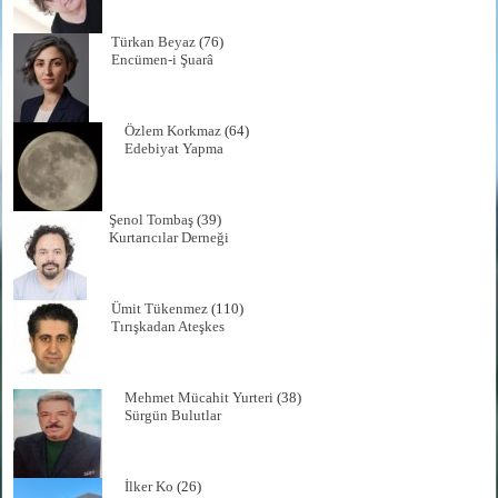
Türkan Beyaz
(76)
Encümen-i Şuarâ
Özlem Korkmaz
(64)
Edebiyat Yapma
Şenol Tombaş
(39)
Kurtarıcılar Derneği
Ümit Tükenmez
(110)
Tırışkadan Ateşkes
Mehmet Mücahit Yurteri
(38)
Sürgün Bulutlar
İlker Ko
(26)