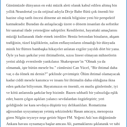
Günümüzde dünyanın en eski müzik aleti olarak kabul edilen altmış bin
yıllık Neandertal ya da orijinal adıyla Divje Babe flütü çok önemli bir
hazine olup tarih öncesi döneme ait müzik bilgisine yeni bir perspektif
katmaktadır. Buradan da anlaşılacağı üzere o dönem insanları da sofistike
bir sanatsal ifade yeteneğine sahiptiler. Kendilerini, hayattaki amaçlarını
müziği kullanarak ifade etmek istediler. Henüz betondan binaların, akşam
trafiğinin, tüzel kişiliklerin, zalim enflasyonların olmadığı bir dünyada
minik bir flütten bambaşka hikayeler anlatan ezgiler yayıldı dört bir yana.
Öyle ya bazı şarkılar yeni ihtimallerin, sızısı lineer olmayan mihnetlerin
yerini aldığı evrenlerde yankılanır. Shakespeare’in “Olmak ya da
olmamak, işte bütün mesele bu.” cümlesini Can Yücel, “Bir ihtimal daha
var, o da ölmek mi dersin?” şeklinde çevirmiştir. Ölüm ihtimal olamayacak
kadar ciddi mesele kanımca ve insanı bir ihtimalin daha olduğuna ikna
eden şarkılar biliyorum. Hayatımızın en önemli, en mutlu günlerinde; iyi
ve kötü anlarında şarkılar hep bizimle. Bazen sıhhatli bir yalnızlığa eşlik
eder, bazen çılgın aşıkları yalancı sevdalardan özgürleştirir; yeri
geldiğinde ise kara sevdaya düşürür toy delikanlıları. Romatizma
ağrısından uyuyamayan yetmiş sekizindeki Hasan amcaya, menopoza
giren Nilgün teyzeye neşe getirir Süper FM. Yeğeni Aslı’nın düğününde
Ankara havası oynamaya başlar amcası Ali, parmaklarını şıklatarak ve tabi