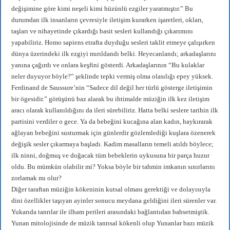
değişimine göre kimi neşeli kimi hüzünlü ezgiler yaratmıştır.” Bu
durumdan ilk insanların çevresiyle iletişim kurarken işaretleri, okları,
taşları ve nihayetinde çıkardığı basit sesleri kullandığı çıkarımını
yapabiliriz. Homo sapiens etrafta duyduğu sesleri taklit etmeye çalışırken
dünya üzerindeki ilk ezgiyi mırıldandı belki. Heyecanlandı; arkadaşlarını
yanına çağırdı ve onlara keşfini gösterdi. Arkadaşlarının “Bu kulaklar
neler duyuyor böyle?” şeklinde tepki vermiş olma olasılığı epey yüksek.
Ferdinand de Saussure’nin “Sadece dil değil her türlü gösterge iletişimin
bir ögesidir.” görüşünü baz alarak bu ihtimalde müziğin ilk kez iletişim
aracı olarak kullanıldığını da ileri sürebiliriz. Hatta belki seslere tarihin ilk
partisini verdiler o gece. Ya da bebeğini kucağına alan kadın, haykırarak
ağlayan bebeğini susturmak için günlerdir gözlemlediği kuşlara özenerek
değişik sesler çıkarmaya başladı. Kadim masalların temeli atıldı böylece;
ilk ninni, doğmuş ve doğacak tüm bebeklerin uykusuna bir parça huzur
oldu. Bu mümkün olabilir mi? Yoksa böyle bir tahmin imkanın sınırlarını
zorlamak mı olur?
Diğer taraftan müziğin kökeninin kutsal olması gerektiği ve dolayısıyla
dini özellikler taşıyan ayinler sonucu meydana geldiğini ileri sürenler var.
Yukarıda tanrılar ile ilham perileri arasındaki bağlantıdan bahsetmiştik.
Yunan mitolojisinde de müzik tanrısal kökenli olup Yunanlar bazı müzik