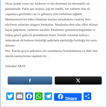
Oyun içinde oyun var; herkesin ve her durumun bir alternatifi var
günümüzde. Fakat işte insanız, çiğ süt emdik; bin zahmeti olsa da
yaşamaya gönlümüz var ve gülmeye tüm zorluklara rağmen.
Hatalarımızla bir daha olmaması üzerine mutabakata varalım; bize
söylenen yalanları süzgece bırakalım. Süzülenler ders olur, elbet eklenir
hayat şarkımıza; nimetten sayalım. Kendimizi götürelim bugünden ve
birkaç güzel şarkıyla gözümüzün ferini. Eninde sonunda uykuya
dalacaksak da herkese dinlediği şarkılarla mutluluğu bulduğu bir yarın
dilerim.
Not: Yazıda geçen şarkıların söz yazarlarına, bestekarlarına ve dahi tüm
müzik emekçilerine teşekkür ile…
Gülnihal ABAY
T
E
Fa
W
Te
S
Share
wi
m
ce
ha
le
ha