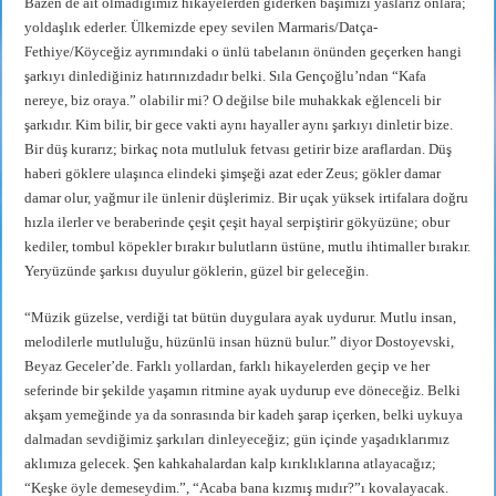
Bazen de ait olmadığımız hikayelerden giderken başımızı yaslarız onlara;
yoldaşlık ederler. Ülkemizde epey sevilen Marmaris/Datça-
Fethiye/Köyceğiz ayrımındaki o ünlü tabelanın önünden geçerken hangi
şarkıyı dinlediğiniz hatırınızdadır belki. Sıla Gençoğlu’ndan “Kafa
nereye, biz oraya.” olabilir mi? O değilse bile muhakkak eğlenceli bir
şarkıdır. Kim bilir, bir gece vakti aynı hayaller aynı şarkıyı dinletir bize.
Bir düş kurarız; birkaç nota mutluluk fetvası getirir bize araflardan. Düş
haberi göklere ulaşınca elindeki şimşeği azat eder Zeus; gökler damar
damar olur, yağmur ile ünlenir düşlerimiz. Bir uçak yüksek irtifalara doğru
hızla ilerler ve beraberinde çeşit çeşit hayal serpiştirir gökyüzüne; obur
kediler, tombul köpekler bırakır bulutların üstüne, mutlu ihtimaller bırakır.
Yeryüzünde şarkısı duyulur göklerin, güzel bir geleceğin.
“Müzik güzelse, verdiği tat bütün duygulara ayak uydurur. Mutlu insan,
melodilerle mutluluğu, hüzünlü insan hüznü bulur.” diyor Dostoyevski,
Beyaz Geceler’de. Farklı yollardan, farklı hikayelerden geçip ve her
seferinde bir şekilde yaşamın ritmine ayak uydurup eve döneceğiz. Belki
akşam yemeğinde ya da sonrasında bir kadeh şarap içerken, belki uykuya
dalmadan sevdiğimiz şarkıları dinleyeceğiz; gün içinde yaşadıklarımız
aklımıza gelecek. Şen kahkahalardan kalp kırıklıklarına atlayacağız;
“Keşke öyle demeseydim.”, “Acaba bana kızmış mıdır?”ı kovalayacak.