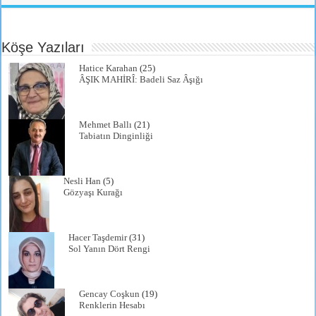
tte
ail
bo
ts
gr
re
r
ok
A
a
Köşe Yazıları
pp
m
Hatice Karahan
(25)
ÂŞIK MAHİRÎ: Badeli Saz Âşığı
Mehmet Ballı
(21)
Tabiatın Dinginliği
Nesli Han
(5)
Gözyaşı Kurağı
Hacer Taşdemir
(31)
Sol Yanın Dört Rengi
Gencay Coşkun
(19)
Renklerin Hesabı