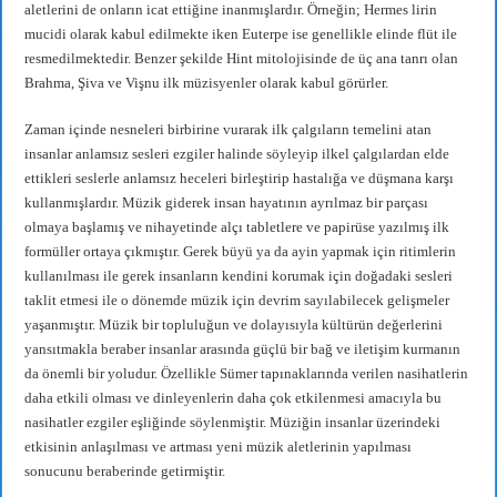
aletlerini de onların icat ettiğine inanmışlardır. Örneğin; Hermes lirin
mucidi olarak kabul edilmekte iken Euterpe ise genellikle elinde flüt ile
resmedilmektedir. Benzer şekilde Hint mitolojisinde de üç ana tanrı olan
Brahma, Şiva ve Vişnu ilk müzisyenler olarak kabul görürler.
Zaman içinde nesneleri birbirine vurarak ilk çalgıların temelini atan
insanlar anlamsız sesleri ezgiler halinde söyleyip ilkel çalgılardan elde
ettikleri seslerle anlamsız heceleri birleştirip hastalığa ve düşmana karşı
kullanmışlardır. Müzik giderek insan hayatının ayrılmaz bir parçası
olmaya başlamış ve nihayetinde alçı tabletlere ve papirüse yazılmış ilk
formüller ortaya çıkmıştır. Gerek büyü ya da ayin yapmak için ritimlerin
kullanılması ile gerek insanların kendini korumak için doğadaki sesleri
taklit etmesi ile o dönemde müzik için devrim sayılabilecek gelişmeler
yaşanmıştır. Müzik bir topluluğun ve dolayısıyla kültürün değerlerini
yansıtmakla beraber insanlar arasında güçlü bir bağ ve iletişim kurmanın
da önemli bir yoludur. Özellikle Sümer tapınaklarında verilen nasihatlerin
daha etkili olması ve dinleyenlerin daha çok etkilenmesi amacıyla bu
nasihatler ezgiler eşliğinde söylenmiştir. Müziğin insanlar üzerindeki
etkisinin anlaşılması ve artması yeni müzik aletlerinin yapılması
sonucunu beraberinde getirmiştir.