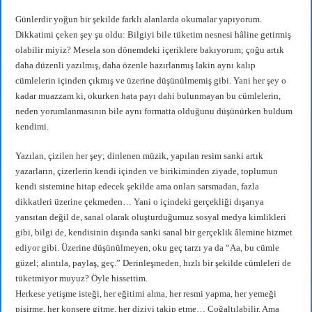
Günlerdir yoğun bir şekilde farklı alanlarda okumalar yapıyorum.
Dikkatimi çeken şey şu oldu: Bilgiyi bile tüketim nesnesi hâline getirmiş
olabilir miyiz? Mesela son dönemdeki içeriklere bakıyorum; çoğu artık
daha düzenli yazılmış, daha özenle hazırlanmış lakin aynı kalıp
cümlelerin içinden çıkmış ve üzerine düşünülmemiş gibi. Yani her şey o
kadar muazzam ki, okurken hata payı dahi bulunmayan bu cümlelerin,
neden yorumlanmasının bile aynı formatta olduğunu düşünürken buldum
kendimi.
Yazılan, çizilen her şey; dinlenen müzik, yapılan resim sanki artık
yazarların, çizerlerin kendi içinden ve birikiminden ziyade, toplumun
kendi sistemine hitap edecek şekilde ama onları sarsmadan, fazla
dikkatleri üzerine çekmeden… Yani o içindeki gerçekliği dışarıya
yansıtan değil de, sanal olarak oluşturduğumuz sosyal medya kimlikleri
gibi, bilgi de, kendisinin dışında sanki sanal bir gerçeklik âlemine hizmet
ediyor gibi. Üzerine düşünülmeyen, oku geç tarzı ya da “Aa, bu cümle
güzel; alıntıla, paylaş, geç.” Derinleşmeden, hızlı bir şekilde cümleleri de
tüketmiyor muyuz? Öyle hissettim.
Herkese yetişme isteği, her eğitimi alma, her resmi yapma, her yemeği
pişirme, her konsere gitme, her diziyi takip etme… Çoğaltılabilir. Ama