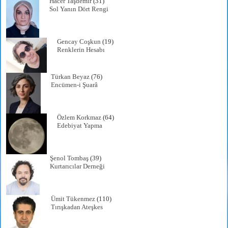
Hacer Taşdemir
(31)
Sol Yanın Dört Rengi
Gencay Coşkun
(19)
Renklerin Hesabı
Türkan Beyaz
(76)
Encümen-i Şuarâ
Özlem Korkmaz
(64)
Edebiyat Yapma
Şenol Tombaş
(39)
Kurtarıcılar Derneği
Ümit Tükenmez
(110)
Tırışkadan Ateşkes