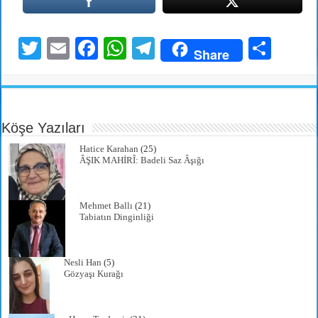
T
E
Fa
W
Te
S
Share
wi
m
ce
ha
le
ha
tte
ail
bo
ts
gr
re
r
ok
A
a
Köşe Yazıları
pp
m
Hatice Karahan
(25)
ÂŞIK MAHİRÎ: Badeli Saz Âşığı
Mehmet Ballı
(21)
Tabiatın Dinginliği
Nesli Han
(5)
Gözyaşı Kurağı