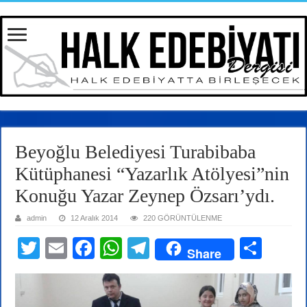
Beyoğlu Belediyesi Turabibaba
Kütüphanesi “Yazarlık Atölyesi”nin
Konuğu Yazar Zeynep Özsarı’ydı.
admin
12 Aralık 2014
220 GÖRÜNTÜLENME
T
E
Fa
W
Te
S
Share
wi
m
ce
ha
le
ha
tte
ail
bo
ts
gr
re