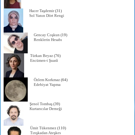
Hacer Taşdemir
(31)
Sol Yanın Dört Rengi
Gencay Coşkun
(19)
Renklerin Hesabı
Türkan Beyaz
(76)
Encümen-i Şuarâ
Özlem Korkmaz
(64)
Edebiyat Yapma
Şenol Tombaş
(39)
Kurtarıcılar Derneği
Ümit Tükenmez
(110)
Tırışkadan Ateşkes