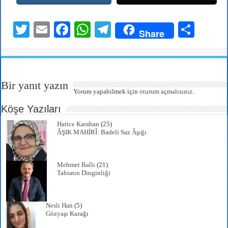
T
E
Fa
W
Te
S
Share
wi
m
ce
ha
le
ha
tte
ail
bo
ts
gr
re
r
ok
A
a
Bir yanıt yazın
pp
m
Yorum yapabilmek için
oturum açmalısınız
.
Köşe Yazıları
Hatice Karahan
(25)
ÂŞIK MAHİRÎ: Badeli Saz Âşığı
Mehmet Ballı
(21)
Tabiatın Dinginliği
Nesli Han
(5)
Gözyaşı Kurağı