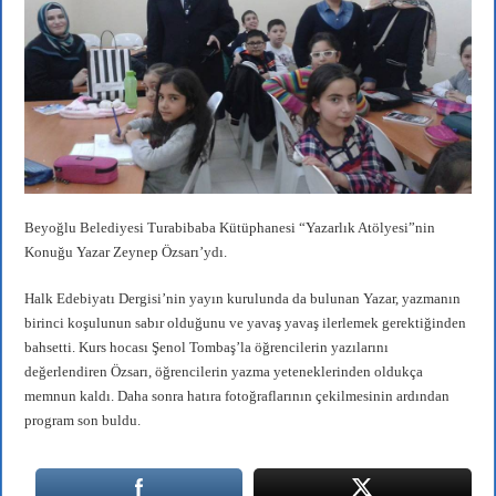
r
ok
A
a
pp
m
Beyoğlu Belediyesi Turabibaba Kütüphanesi “Yazarlık Atölyesi”nin
Konuğu Yazar Zeynep Özsarı’ydı.
Halk Edebiyatı Dergisi’nin yayın kurulunda da bulunan Yazar, yazmanın
birinci koşulunun sabır olduğunu ve yavaş yavaş ilerlemek gerektiğinden
bahsetti. Kurs hocası Şenol Tombaş’la öğrencilerin yazılarını
değerlendiren Özsarı, öğrencilerin yazma yeteneklerinden oldukça
memnun kaldı. Daha sonra hatıra fotoğraflarının çekilmesinin ardından
program son buldu.