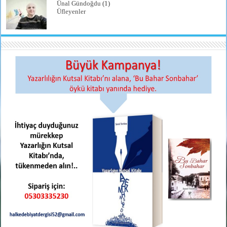
Ünal Gündoğdu
(1)
Üfleyenler