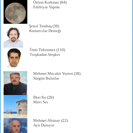
Özlem Korkmaz
(64)
Edebiyat Yapma
Şenol Tombaş
(39)
Kurtarıcılar Derneği
Ümit Tükenmez
(110)
Tırışkadan Ateşkes
Mehmet Mücahit Yurteri
(38)
Sürgün Bulutlar
İlker Ko
(26)
Mavi Ses
Mehmet Altunay
(22)
Ayrı Duruyor