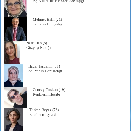
ÂŞIK MAHİRÎ: Badeli Saz Âşığı
Mehmet Ballı
(21)
Tabiatın Dinginliği
Nesli Han
(5)
Gözyaşı Kurağı
Hacer Taşdemir
(31)
Sol Yanın Dört Rengi
Gencay Coşkun
(19)
Renklerin Hesabı
Türkan Beyaz
(76)
Encümen-i Şuarâ