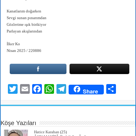
Kanatlarım doğarken
Sevgi sunan pınarımdan
Gözlerime ışık birikiyor
Parlayan akışlarından
İlker Ko
Nisan 2025 / 220886
T
E
Fa
W
Te
S
Share
wi
m
ce
ha
le
ha
tte
ail
bo
ts
gr
re
r
ok
A
a
Köşe Yazıları
pp
m
Hatice Karahan
(25)