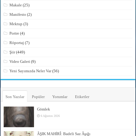
Makale
(25)
Manifesto
(2)
Mektup
(3)
Portre
(4)
Röportaj
(7)
Şiir
(449)
Video Galeri
(9)
Yeni Sayımızda Neler Var
(56)
Son Yazılar
Popüler
Yorumlar
Etiketler
Gömlek
6 Ağustos 2026
ÂŞIK MAHİRÎ: Badeli Saz Âşığı