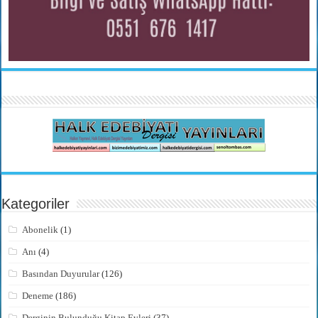
Kategoriler
Abonelik
(1)
Anı
(4)
Basından Duyurular
(126)
Deneme
(186)
Derginin Bulunduğu Kitap Evleri
(37)