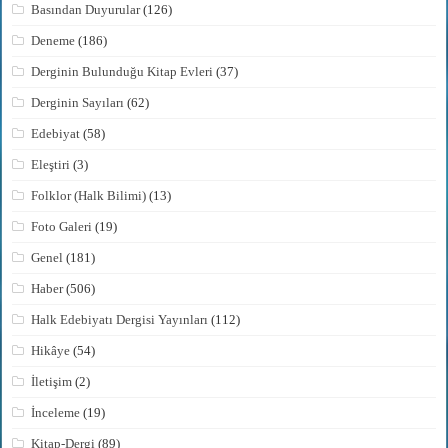
Basından Duyurular
(126)
Deneme
(186)
Derginin Bulunduğu Kitap Evleri
(37)
Derginin Sayıları
(62)
Edebiyat
(58)
Eleştiri
(3)
Folklor (Halk Bilimi)
(13)
Foto Galeri
(19)
Genel
(181)
Haber
(506)
Halk Edebiyatı Dergisi Yayınları
(112)
Hikâye
(54)
İletişim
(2)
İnceleme
(19)
Kitap-Dergi
(89)