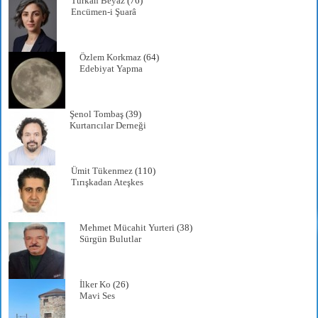
Türkan Beyaz
(76)
Encümen-i Şuarâ
Özlem Korkmaz
(64)
Edebiyat Yapma
Şenol Tombaş
(39)
Kurtarıcılar Derneği
Ümit Tükenmez
(110)
Tırışkadan Ateşkes
Mehmet Mücahit Yurteri
(38)
Sürgün Bulutlar
İlker Ko
(26)
Mavi Ses