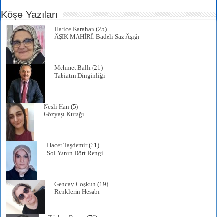
r
ok
A
a
Köşe Yazıları
pp
m
Hatice Karahan
(25)
ÂŞIK MAHİRÎ: Badeli Saz Âşığı
Mehmet Ballı
(21)
Tabiatın Dinginliği
Nesli Han
(5)
Gözyaşı Kurağı
Hacer Taşdemir
(31)
Sol Yanın Dört Rengi
Gencay Coşkun
(19)
Renklerin Hesabı