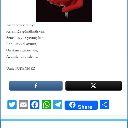
Asırlar önce dünya,
Karanlığa gömülmüşken,
Sene beş yüz yetmiş bir;
Rebiülevvel ayının,
On ikinci gecesinde,
Aydınlandı birden…
Ümit TÜKENMEZ
T
E
Fa
W
Te
S
Share
wi
m
ce
ha
le
ha
tte
ail
bo
ts
gr
re