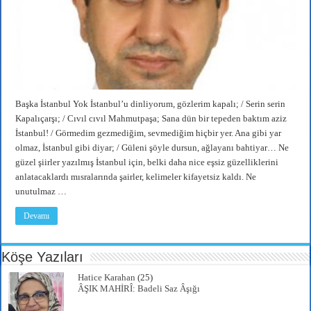
Başka İstanbul Yok İstanbul’u dinliyorum, gözlerim kapalı; / Serin serin
Kapalıçarşı; / Cıvıl cıvıl Mahmutpaşa; Sana dün bir tepeden baktım aziz
İstanbul! / Görmedim gezmediğim, sevmediğim hiçbir yer. Ana gibi yar
olmaz, İstanbul gibi diyar; / Güleni şöyle dursun, ağlayanı bahtiyar… Ne
güzel şiirler yazılmış İstanbul için, belki daha nice eşsiz güzelliklerini
anlatacaklardı mısralarında şairler, kelimeler kifayetsiz kaldı. Ne
unutulmaz …
Devamı
Köşe Yazıları
Hatice Karahan
(25)
ÂŞIK MAHİRÎ: Badeli Saz Âşığı