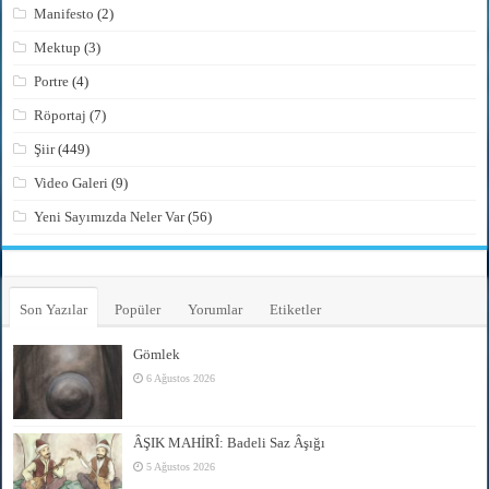
Manifesto
(2)
Mektup
(3)
Portre
(4)
Röportaj
(7)
Şiir
(449)
Video Galeri
(9)
Yeni Sayımızda Neler Var
(56)
Son Yazılar
Popüler
Yorumlar
Etiketler
Gömlek
6 Ağustos 2026
ÂŞIK MAHİRÎ: Badeli Saz Âşığı
5 Ağustos 2026