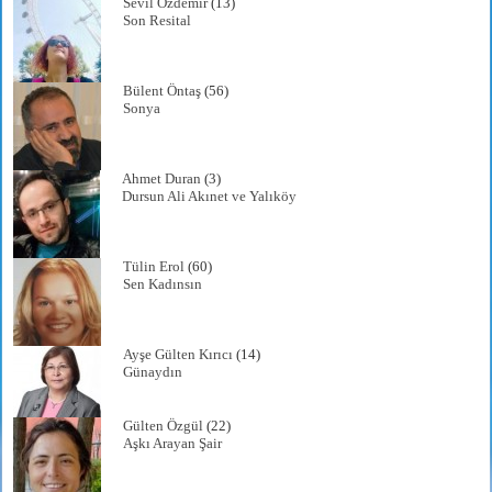
Sevil Özdemir
(13)
Son Resital
Bülent Öntaş
(56)
Sonya
Ahmet Duran
(3)
Dursun Ali Akınet ve Yalıköy
Tülin Erol
(60)
Sen Kadınsın
Ayşe Gülten Kırıcı
(14)
Günaydın
Gülten Özgül
(22)
Aşkı Arayan Şair