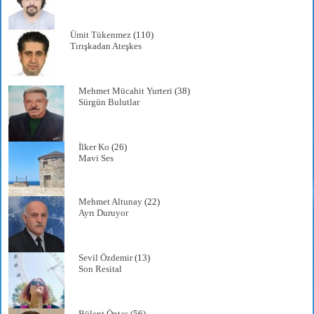
Ümit Tükenmez
(110)
Tırışkadan Ateşkes
Mehmet Mücahit Yurteri
(38)
Sürgün Bulutlar
İlker Ko
(26)
Mavi Ses
Mehmet Altunay
(22)
Ayrı Duruyor
Sevil Özdemir
(13)
Son Resital
Bülent Öntaş
(56)