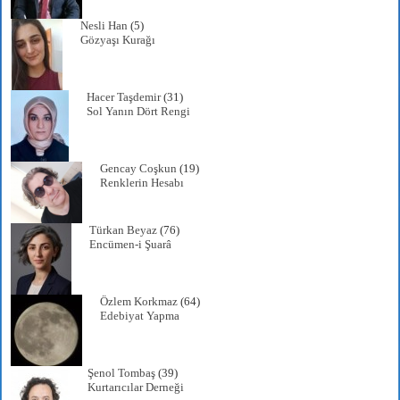
Nesli Han
(5)
Gözyaşı Kurağı
Hacer Taşdemir
(31)
Sol Yanın Dört Rengi
Gencay Coşkun
(19)
Renklerin Hesabı
Türkan Beyaz
(76)
Encümen-i Şuarâ
Özlem Korkmaz
(64)
Edebiyat Yapma
Şenol Tombaş
(39)
Kurtarıcılar Derneği