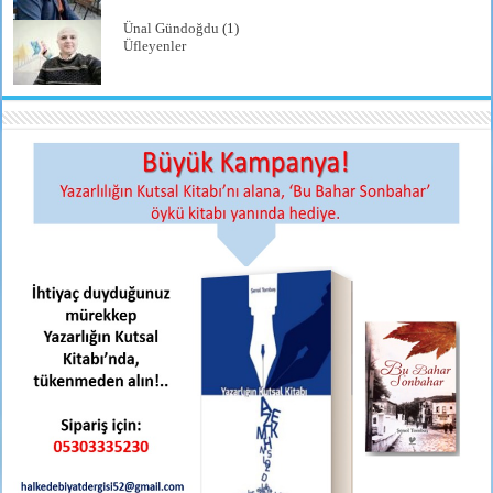
Ünal Gündoğdu
(1)
Üfleyenler