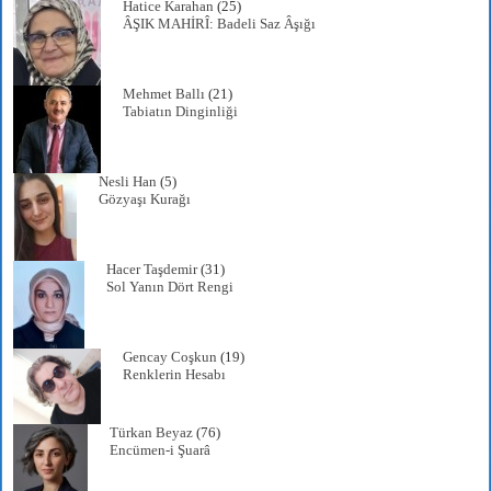
Hatice Karahan
(25)
ÂŞIK MAHİRÎ: Badeli Saz Âşığı
Mehmet Ballı
(21)
Tabiatın Dinginliği
Nesli Han
(5)
Gözyaşı Kurağı
Hacer Taşdemir
(31)
Sol Yanın Dört Rengi
Gencay Coşkun
(19)
Renklerin Hesabı
Türkan Beyaz
(76)
Encümen-i Şuarâ