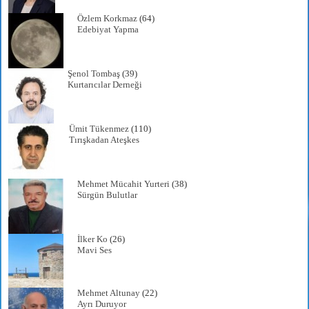
Özlem Korkmaz
(64)
Edebiyat Yapma
Şenol Tombaş
(39)
Kurtarıcılar Derneği
Ümit Tükenmez
(110)
Tırışkadan Ateşkes
Mehmet Mücahit Yurteri
(38)
Sürgün Bulutlar
İlker Ko
(26)
Mavi Ses
Mehmet Altunay
(22)
Ayrı Duruyor