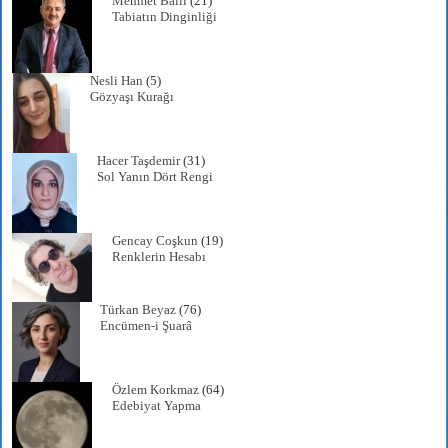
Mehmet Ballı
(21)
Tabiatın Dinginliği
Nesli Han
(5)
Gözyaşı Kurağı
Hacer Taşdemir
(31)
Sol Yanın Dört Rengi
Gencay Coşkun
(19)
Renklerin Hesabı
Türkan Beyaz
(76)
Encümen-i Şuarâ
Özlem Korkmaz
(64)
Edebiyat Yapma