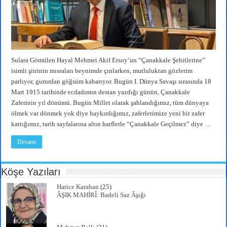
Sulara Gömülen Hayal Mehmet Akif Ersoy’un “Çanakkale Şehitlerine”
isimli şiirinin mısraları beynimde çınlarken, mutluluktan gözlerim
parlıyor, gururdan göğsüm kabarıyor. Bugün I. Dünya Savaşı sırasında 18
Mart 1915 tarihinde ecdadımın destan yazdığı günün, Çanakkale
Zaferinin yıl dönümü. Bugün Millet olarak şahlandığımız, tüm dünyaya
ölmek var dönmek yok diye haykırdığımız, zaferlerimize yeni bir zafer
kattığımız, tarih sayfalarına altın harflerle “Çanakkale Geçilmez” diye …
Devamı
Köşe Yazıları
Hatice Karahan
(25)
ÂŞIK MAHİRÎ: Badeli Saz Âşığı