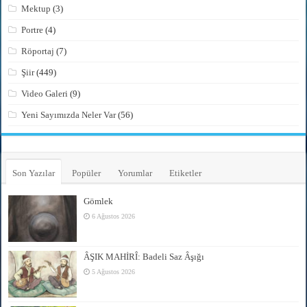
Mektup
(3)
Portre
(4)
Röportaj
(7)
Şiir
(449)
Video Galeri
(9)
Yeni Sayımızda Neler Var
(56)
Son Yazılar
Popüler
Yorumlar
Etiketler
Gömlek
6 Ağustos 2026
ÂŞIK MAHİRÎ: Badeli Saz Âşığı
5 Ağustos 2026