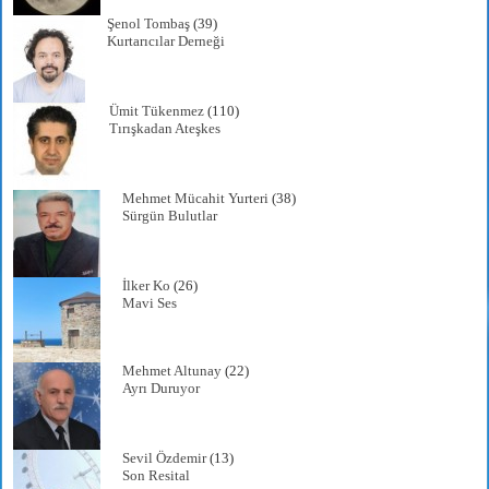
Şenol Tombaş
(39)
Kurtarıcılar Derneği
Ümit Tükenmez
(110)
Tırışkadan Ateşkes
Mehmet Mücahit Yurteri
(38)
Sürgün Bulutlar
İlker Ko
(26)
Mavi Ses
Mehmet Altunay
(22)
Ayrı Duruyor
Sevil Özdemir
(13)
Son Resital