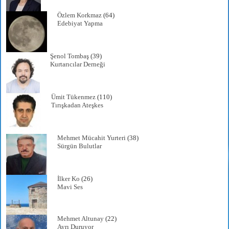
Özlem Korkmaz
(64)
Edebiyat Yapma
Şenol Tombaş
(39)
Kurtarıcılar Derneği
Ümit Tükenmez
(110)
Tırışkadan Ateşkes
Mehmet Mücahit Yurteri
(38)
Sürgün Bulutlar
İlker Ko
(26)
Mavi Ses
Mehmet Altunay
(22)
Ayrı Duruyor