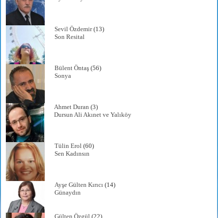
Sevil Özdemir
(13)
Son Resital
Bülent Öntaş
(56)
Sonya
Ahmet Duran
(3)
Dursun Ali Akınet ve Yalıköy
Tülin Erol
(60)
Sen Kadınsın
Ayşe Gülten Kırıcı
(14)
Günaydın
Gülten Özgül
(22)