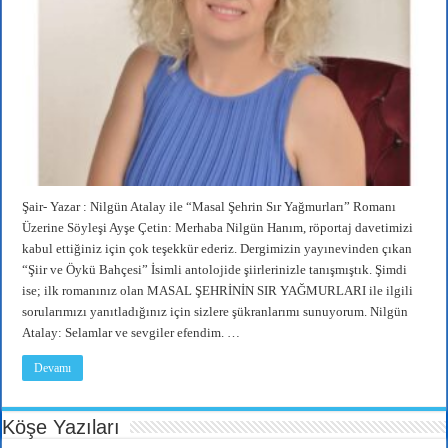
Şair- Yazar : Nilgün Atalay ile “Masal Şehrin Sır Yağmurları” Romanı
Üzerine Söyleşi Ayşe Çetin: Merhaba Nilgün Hanım, röportaj davetimizi
kabul ettiğiniz için çok teşekkür ederiz. Dergimizin yayınevinden çıkan
“Şiir ve Öykü Bahçesi” İsimli antolojide şiirlerinizle tanışmıştık. Şimdi
ise; ilk romanınız olan MASAL ŞEHRİNİN SIR YAĞMURLARI ile ilgili
sorularımızı yanıtladığınız için sizlere şükranlarımı sunuyorum. Nilgün
Atalay: Selamlar ve sevgiler efendim. …
Devamı
Köşe Yazıları