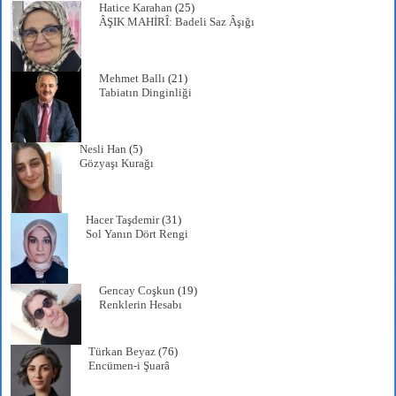
Hatice Karahan
(25)
ÂŞIK MAHİRÎ: Badeli Saz Âşığı
Mehmet Ballı
(21)
Tabiatın Dinginliği
Nesli Han
(5)
Gözyaşı Kurağı
Hacer Taşdemir
(31)
Sol Yanın Dört Rengi
Gencay Coşkun
(19)
Renklerin Hesabı
Türkan Beyaz
(76)
Encümen-i Şuarâ