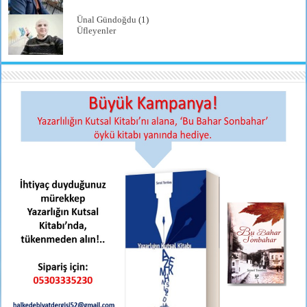
Ünal Gündoğdu
(1)
Üfleyenler