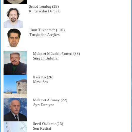
Şenol Tombaş
(39)
Kurtarıcılar Derneği
Ümit Tükenmez
(110)
Tırışkadan Ateşkes
Mehmet Mücahit Yurteri
(38)
Sürgün Bulutlar
İlker Ko
(26)
Mavi Ses
Mehmet Altunay
(22)
Ayrı Duruyor
Sevil Özdemir
(13)
Son Resital