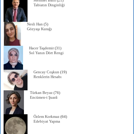
Mehmet Ballı
(21)
Tabiatın Dinginliği
Nesli Han
(5)
Gözyaşı Kurağı
Hacer Taşdemir
(31)
Sol Yanın Dört Rengi
Gencay Coşkun
(19)
Renklerin Hesabı
Türkan Beyaz
(76)
Encümen-i Şuarâ
Özlem Korkmaz
(64)
Edebiyat Yapma