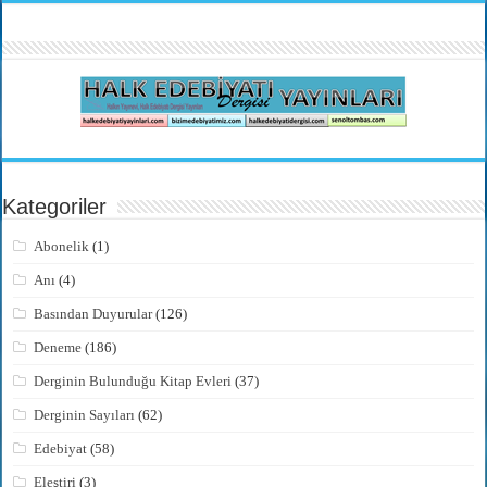
Kategoriler
Abonelik
(1)
Anı
(4)
Basından Duyurular
(126)
Deneme
(186)
Derginin Bulunduğu Kitap Evleri
(37)
Derginin Sayıları
(62)
Edebiyat
(58)
Eleştiri
(3)