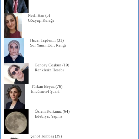
Nesli Han
(5)
Gözyaşı Kurağı
Hacer Taşdemir
(31)
Sol Yanın Dört Rengi
Gencay Coşkun
(19)
Renklerin Hesabı
Türkan Beyaz
(76)
Encümen-i Şuarâ
Özlem Korkmaz
(64)
Edebiyat Yapma
Şenol Tombaş
(39)