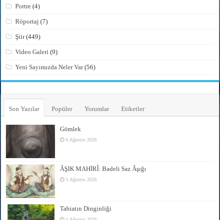
Portre
(4)
Röportaj
(7)
Şiir
(449)
Video Galeri
(9)
Yeni Sayımızda Neler Var
(56)
Son Yazılar
Popüler
Yorumlar
Etiketler
Gömlek
6 Ağustos 2026
ÂŞIK MAHİRÎ: Badeli Saz Âşığı
5 Ağustos 2026
Tabiatın Dinginliği
5 Ağustos 2026