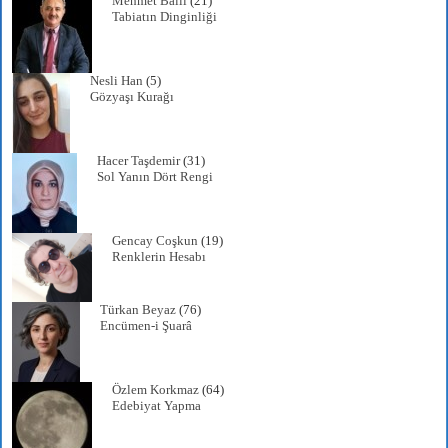
Mehmet Ballı
(21)
Tabiatın Dinginliği
Nesli Han
(5)
Gözyaşı Kurağı
Hacer Taşdemir
(31)
Sol Yanın Dört Rengi
Gencay Coşkun
(19)
Renklerin Hesabı
Türkan Beyaz
(76)
Encümen-i Şuarâ
Özlem Korkmaz
(64)
Edebiyat Yapma