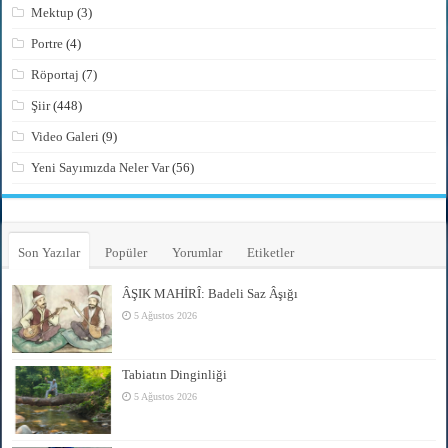
Mektup
(3)
Portre
(4)
Röportaj
(7)
Şiir
(448)
Video Galeri
(9)
Yeni Sayımızda Neler Var
(56)
Son Yazılar
Popüler
Yorumlar
Etiketler
ÂŞIK MAHİRÎ: Badeli Saz Âşığı
5 Ağustos 2026
Tabiatın Dinginliği
5 Ağustos 2026