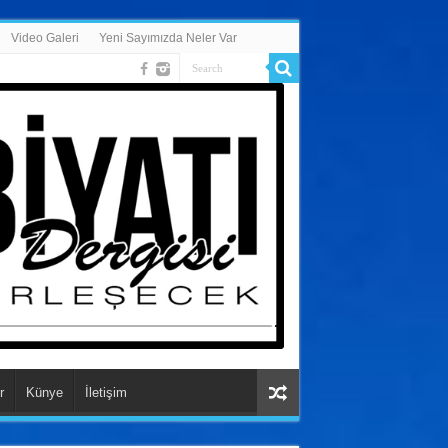
Video Galeri
Yeni Sayımızda Neler Var
r
Künye
İletişim