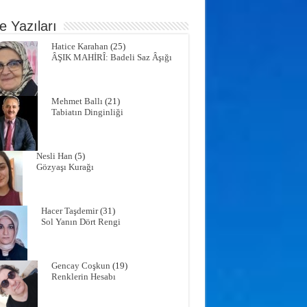
e Yazıları
Hatice Karahan
(25)
ÂŞIK MAHİRÎ: Badeli Saz Âşığı
Mehmet Ballı
(21)
Tabiatın Dinginliği
Nesli Han
(5)
Gözyaşı Kurağı
Hacer Taşdemir
(31)
Sol Yanın Dört Rengi
Gencay Coşkun
(19)
Renklerin Hesabı