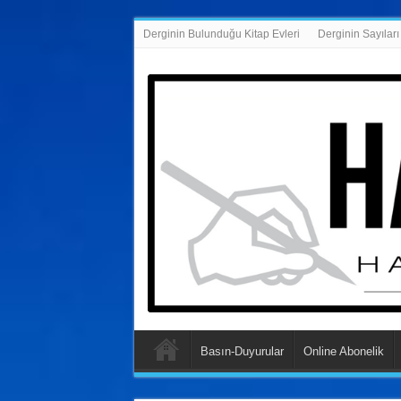
Derginin Bulunduğu Kitap Evleri
Derginin Sayıları
Basın-Duyurular
Online Abonelik