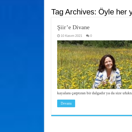
Tag Archives:
Öyle her 
Şiir’e Divane
10 Kasım 2021
0
kayalara çarptıran bir dalgadır ya da size ufuk
Devamı