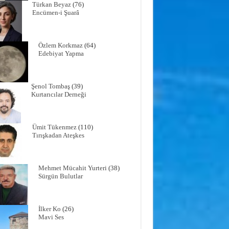
Türkan Beyaz
(76)
Encümen-i Şuarâ
Özlem Korkmaz
(64)
Edebiyat Yapma
Şenol Tombaş
(39)
Kurtarıcılar Derneği
Ümit Tükenmez
(110)
Tırışkadan Ateşkes
Mehmet Mücahit Yurteri
(38)
Sürgün Bulutlar
İlker Ko
(26)
Mavi Ses