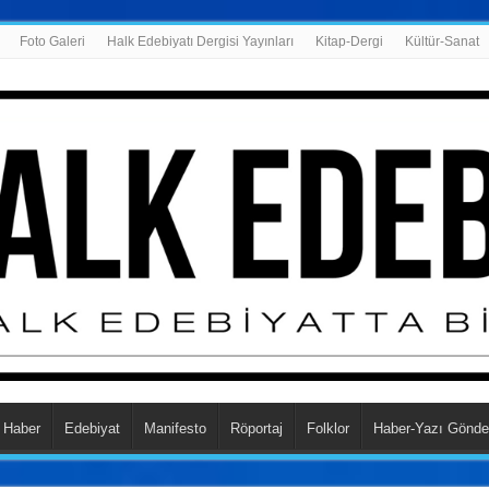
Foto Galeri
Halk Edebiyatı Dergisi Yayınları
Kitap-Dergi
Kültür-Sanat
Haber
Edebiyat
Manifesto
Röportaj
Folklor
Haber-Yazı Gönde