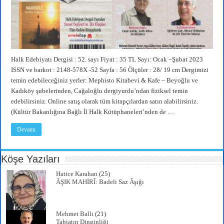
Halk Edebiyatı Dergisi : 52. sayı Fiyat : 35 TL Sayı: Ocak –Şubat 2023
ISSN ve barkot : 2148-578X -52 Sayfa : 56 Ölçüler : 28/ 19 cm Dergimizi
temin edebileceğiniz yerler: Mephisto Kitabevi & Kafe – Beyoğlu ve
Kadıköy şubelerinden, Cağaloğlu dergiyurdu’ndan fiziksel temin
edebilirsiniz. Online satış olarak tüm kitapçılardan satın alabilirsiniz.
(Kültür Bakanlığına Bağlı İl Halk Kütüphaneleri’nden de …
Devamı
Köşe Yazıları
Hatice Karahan
(25)
ÂŞIK MAHİRÎ: Badeli Saz Âşığı
Mehmet Ballı
(21)
Tabiatın Dinginliği