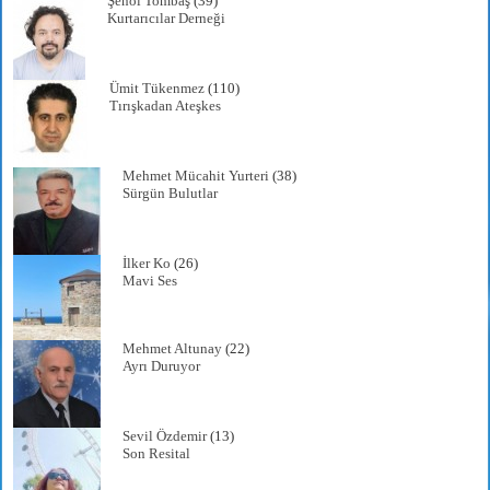
Şenol Tombaş
(39)
Kurtarıcılar Derneği
Ümit Tükenmez
(110)
Tırışkadan Ateşkes
Mehmet Mücahit Yurteri
(38)
Sürgün Bulutlar
İlker Ko
(26)
Mavi Ses
Mehmet Altunay
(22)
Ayrı Duruyor
Sevil Özdemir
(13)
Son Resital