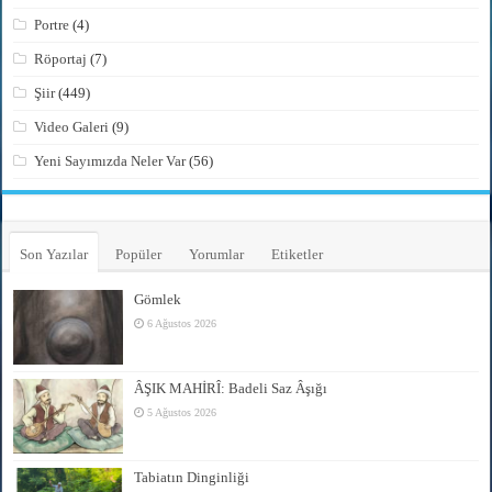
Portre
(4)
Röportaj
(7)
Şiir
(449)
Video Galeri
(9)
Yeni Sayımızda Neler Var
(56)
Son Yazılar
Popüler
Yorumlar
Etiketler
Gömlek
6 Ağustos 2026
ÂŞIK MAHİRÎ: Badeli Saz Âşığı
5 Ağustos 2026
Tabiatın Dinginliği