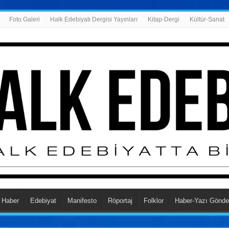
Foto Galeri
Halk Edebiyatı Dergisi Yayınları
Kitap-Dergi
Kültür-Sanat
Haber
Edebiyat
Manifesto
Röportaj
Folklor
Haber-Yazı Gönde