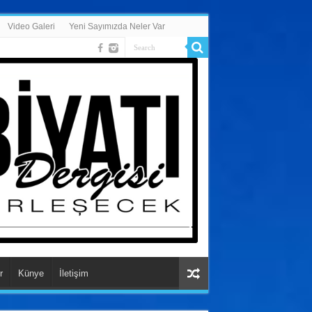
Video Galeri
Yeni Sayımızda Neler Var
r
Künye
İletişim