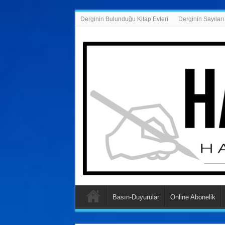
Derginin Bulunduğu Kitap Evleri
Derginin Sayıları
Basın-Duyurular
Online Abonelik