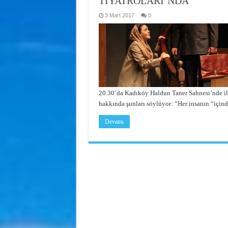
TİYATROLARI’NDA
3 Mart 2017
0
20.30’da Kadıköy Haldun Taner Sahnesi’nde i
hakkında şunları söylüyor: “Her insanın “için
Devamı