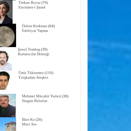
Türkan Beyaz
(76)
Encümen-i Şuarâ
Özlem Korkmaz
(64)
Edebiyat Yapma
Şenol Tombaş
(39)
Kurtarıcılar Derneği
Ümit Tükenmez
(110)
Tırışkadan Ateşkes
Mehmet Mücahit Yurteri
(38)
Sürgün Bulutlar
İlker Ko
(26)
Mavi Ses