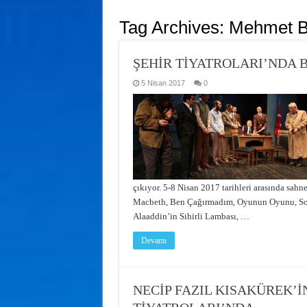
Tag Archives:
Mehmet B
ŞEHİR TİYATROLARI’NDA BU
5 Nisan 2017
0
çıkıyor. 5-8 Nisan 2017 tarihleri arasında sahn
Macbeth, Ben Çağırmadım, Oyunun Oyunu, Son, 
Alaaddin’in Sihirli Lambası, …
Devamı
NECİP FAZIL KISAKÜREK’İ