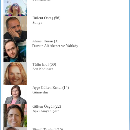
Bülent Öntaş
(56)
Sonya
Ahmet Duran
(3)
Dursun Ali Akınet ve Yalıköy
Tülin Erol
(60)
Sen Kadınsın
Ayşe Gülten Kırıcı
(14)
Günaydın
Gülten Özgül
(22)
Aşkı Arayan Şair
Birgül Tombul
(10)