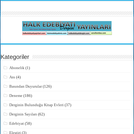
Kategoriler
Abonelik
(1)
Anı
(4)
Basından Duyurular
(126)
Deneme
(186)
Derginin Bulunduğu Kitap Evleri
(37)
Derginin Sayıları
(62)
Edebiyat
(58)
Eleştiri
(3)