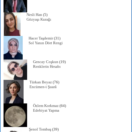
Nesli Han
(5)
Gözyaşı Kurağı
Hacer Taşdemir
(31)
Sol Yanın Dört Rengi
Gencay Coşkun
(19)
Renklerin Hesabı
Türkan Beyaz
(76)
Encümen-i Şuarâ
Özlem Korkmaz
(64)
Edebiyat Yapma
Şenol Tombaş
(39)