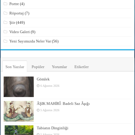
Portre
(4)
Röportaj
(7)
Şiir
(449)
Video Galeri
(9)
Yeni Sayımızda Neler Var
(56)
Son Yazılar
Popüler
Yorumlar
Etiketler
Gömlek
6 Ağustos 2026
ÂŞIK MAHİRÎ: Badeli Saz Âşığı
5 Ağustos 2026
Tabiatın Dinginliği
5 Ağustos 2026