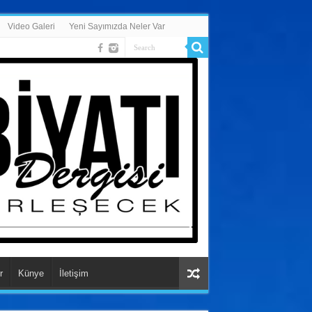
Video Galeri
Yeni Sayımızda Neler Var
r
Künye
İletişim