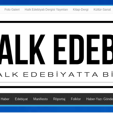
Foto Galeri
Halk Edebiyatı Dergisi Yayınları
Kitap-Dergi
Kültür-Sanat
Haber
Edebiyat
Manifesto
Röportaj
Folklor
Haber-Yazı Gönde