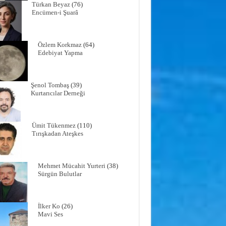
Türkan Beyaz
(76)
Encümen-i Şuarâ
Özlem Korkmaz
(64)
Edebiyat Yapma
Şenol Tombaş
(39)
Kurtarıcılar Derneği
Ümit Tükenmez
(110)
Tırışkadan Ateşkes
Mehmet Mücahit Yurteri
(38)
Sürgün Bulutlar
İlker Ko
(26)
Mavi Ses