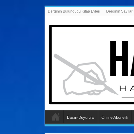
Derginin Bulunduğu Kitap Evleri
Derginin Sayıları
Basın-Duyurular
Online Abonelik