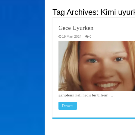
Tag Archives:
Kimi uyur
Gece Uyurken
19 Mart 2024
0
gariplerin hali nedir bir bilsen! …
Devamı