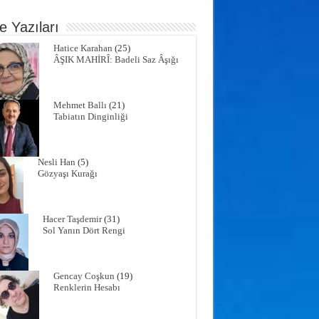
e Yazıları
Hatice Karahan
(25)
ÂŞIK MAHİRÎ: Badeli Saz Âşığı
Mehmet Ballı
(21)
Tabiatın Dinginliği
Nesli Han
(5)
Gözyaşı Kurağı
Hacer Taşdemir
(31)
Sol Yanın Dört Rengi
Gencay Coşkun
(19)
Renklerin Hesabı