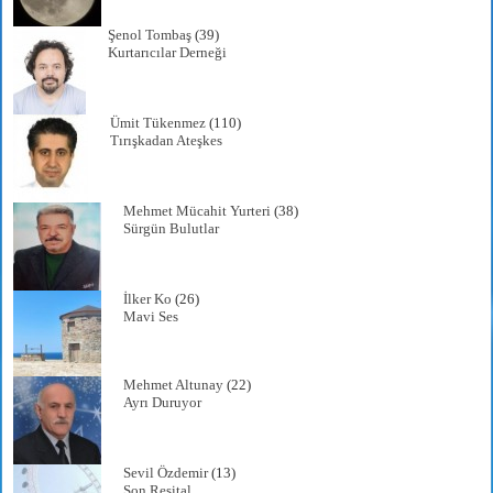
Şenol Tombaş
(39)
Kurtarıcılar Derneği
Ümit Tükenmez
(110)
Tırışkadan Ateşkes
Mehmet Mücahit Yurteri
(38)
Sürgün Bulutlar
İlker Ko
(26)
Mavi Ses
Mehmet Altunay
(22)
Ayrı Duruyor
Sevil Özdemir
(13)
Son Resital