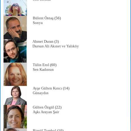
Bülent Öntaş
(56)
Sonya
Ahmet Duran
(3)
Dursun Ali Akınet ve Yalıköy
Tülin Erol
(60)
Sen Kadınsın
Ayşe Gülten Kırıcı
(14)
Günaydın
Gülten Özgül
(22)
Aşkı Arayan Şair
Birgül Tombul
(10)