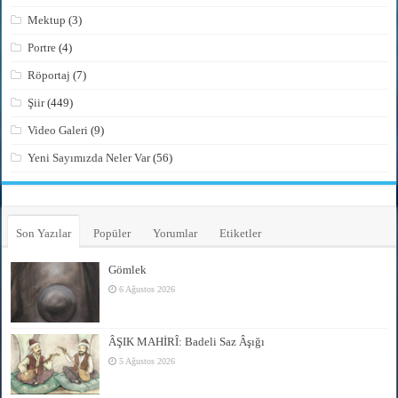
Mektup
(3)
Portre
(4)
Röportaj
(7)
Şiir
(449)
Video Galeri
(9)
Yeni Sayımızda Neler Var
(56)
Son Yazılar
Popüler
Yorumlar
Etiketler
Gömlek
6 Ağustos 2026
ÂŞIK MAHİRÎ: Badeli Saz Âşığı
5 Ağustos 2026