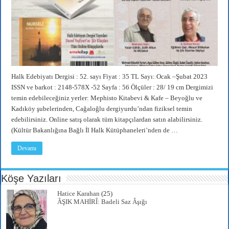
Halk Edebiyatı Dergisi : 52. sayı Fiyat : 35 TL Sayı: Ocak –Şubat 2023
ISSN ve barkot : 2148-578X -52 Sayfa : 56 Ölçüler : 28/ 19 cm Dergimizi
temin edebileceğiniz yerler: Mephisto Kitabevi & Kafe – Beyoğlu ve
Kadıköy şubelerinden, Cağaloğlu dergiyurdu’ndan fiziksel temin
edebilirsiniz. Online satış olarak tüm kitapçılardan satın alabilirsiniz.
(Kültür Bakanlığına Bağlı İl Halk Kütüphaneleri’nden de …
Devamı
Köşe Yazıları
Hatice Karahan
(25)
ÂŞIK MAHİRÎ: Badeli Saz Âşığı