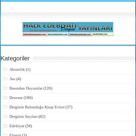
Kategoriler
Abonelik
(1)
Anı
(4)
Basından Duyurular
(126)
Deneme
(186)
Derginin Bulunduğu Kitap Evleri
(37)
Derginin Sayıları
(62)
Edebiyat
(58)
Eleştiri
(3)