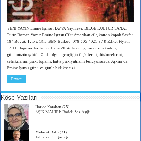
YENİ YAYIN Emine Işınsu HAVVA Yayınevi: BİLGE KÜLTÜR SANAT
Türü: Roman Yazar: Emine Işınsu Cilt: Amerikan cilt, karton kapak Sayfa:
184 Boyut: 12,5 x 19,5 ISBN-Barkod: 978-605-4921-37-9 Etiket Fiyatı:
12 TL Dağıtım Tarihi: 22 Ekim 2014 Havva, günümüzün kadını,
günümüzün şahidi. Onda olgun gençliğin ilişkilerini, düşüncelerini,
çelişkilerini, psikolojisini, hatta psikiyatrisini buluyorsunuz. Aşkını da.
Emine Işınsu günü ve günle birlikte sizi …
Devamı
Köşe Yazıları
Hatice Karahan
(25)
ÂŞIK MAHİRÎ: Badeli Saz Âşığı
Mehmet Ballı
(21)
Tabiatın Dinginliği