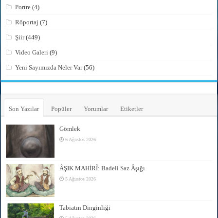
Portre
(4)
Röportaj
(7)
Şiir
(449)
Video Galeri
(9)
Yeni Sayımızda Neler Var
(56)
Son Yazılar
Popüler
Yorumlar
Etiketler
Gömlek
6 Ağustos 2026
ÂŞIK MAHİRÎ: Badeli Saz Âşığı
5 Ağustos 2026
Tabiatın Dinginliği