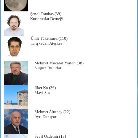
Şenol Tombaş
(39)
Kurtarıcılar Derneği
Ümit Tükenmez
(110)
Tırışkadan Ateşkes
Mehmet Mücahit Yurteri
(38)
Sürgün Bulutlar
İlker Ko
(26)
Mavi Ses
Mehmet Altunay
(22)
Ayrı Duruyor
Sevil Özdemir
(13)