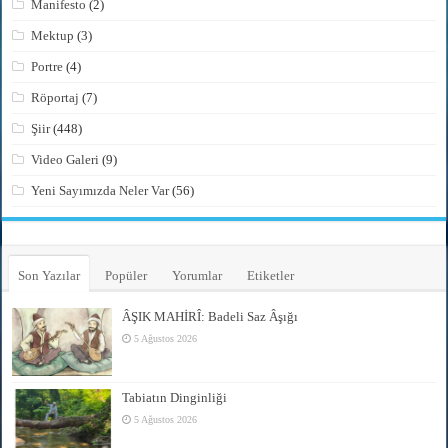
Manifesto
(2)
Mektup
(3)
Portre
(4)
Röportaj
(7)
Şiir
(448)
Video Galeri
(9)
Yeni Sayımızda Neler Var
(56)
Son Yazılar
Popüler
Yorumlar
Etiketler
ÂŞIK MAHİRÎ: Badeli Saz Âşığı
5 Ağustos 2026
Tabiatın Dinginliği
5 Ağustos 2026