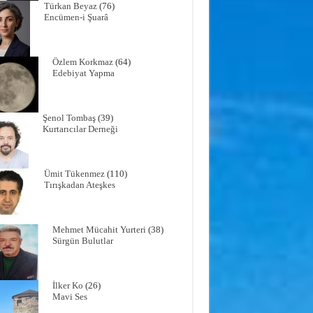
Türkan Beyaz
(76)
Encümen-i Şuarâ
Özlem Korkmaz
(64)
Edebiyat Yapma
Şenol Tombaş
(39)
Kurtarıcılar Derneği
Ümit Tükenmez
(110)
Tırışkadan Ateşkes
Mehmet Mücahit Yurteri
(38)
Sürgün Bulutlar
İlker Ko
(26)
Mavi Ses