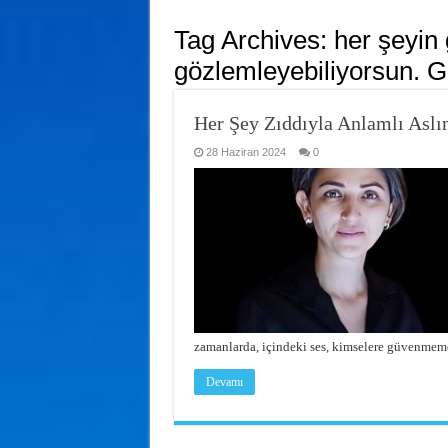
Tag Archives:
her şeyin 
gözlemleyebiliyorsun. G
Her Şey Zıddıyla Anlamlı Aslı
28 Haziran 2024
0
zamanlarda, içindeki ses, kimselere güvenme
Devamı