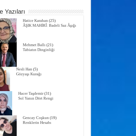
e Yazıları
Hatice Karahan
(25)
ÂŞIK MAHİRÎ: Badeli Saz Âşığı
Mehmet Ballı
(21)
Tabiatın Dinginliği
Nesli Han
(5)
Gözyaşı Kurağı
Hacer Taşdemir
(31)
Sol Yanın Dört Rengi
Gencay Coşkun
(19)
Renklerin Hesabı