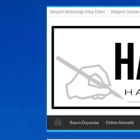
Derginin Bulunduğu Kitap Evleri
Derginin Sayıları
Basın-Duyurular
Online Abonelik