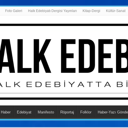
Foto Galeri
Halk Edebiyatı Dergisi Yayınları
Kitap-Dergi
Kültür-Sanat
Haber
Edebiyat
Manifesto
Röportaj
Folklor
Haber-Yazı Gönde