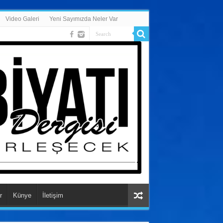
Video Galeri
Yeni Sayımızda Neler Var
r
Künye
İletişim