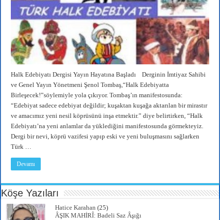
Halk Edebiyatı Dergisi Yayın Hayatına Başladı Derginin İmtiyaz Sahibi
ve Genel Yayın Yönetmeni Şenol Tombaş,“Halk Edebiyatta
Birleşecek!”söylemiyle yola çıkıyor. Tombaş’ın manifestosunda:
“Edebiyat sadece edebiyat değildir; kuşaktan kuşağa aktarılan bir mirastır
ve amacımız yeni nesil köprüsünü inşa etmektir.” diye belirtirken, “Halk
Edebiyatı’na yeni anlamlar da yüklediğini manifestosunda görmekteyiz.
Dergi bir nevi, köprü vazifesi yapıp eski ve yeni buluşmasını sağlarken
Türk …
Devamı
Köşe Yazıları
Hatice Karahan
(25)
ÂŞIK MAHİRÎ: Badeli Saz Âşığı