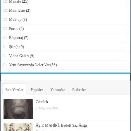
Makale
(25)
Manifesto
(2)
Mektup
(3)
Portre
(4)
Röportaj
(7)
Şiir
(449)
Video Galeri
(9)
Yeni Sayımızda Neler Var
(56)
Son Yazılar
Popüler
Yorumlar
Etiketler
Gömlek
6 Ağustos 2026
ÂŞIK MAHİRÎ: Badeli Saz Âşığı