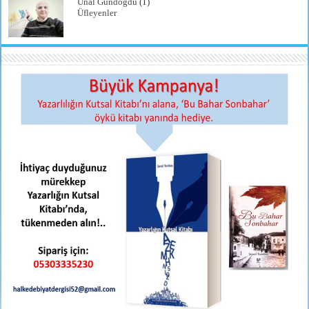
Ünal Gündoğdu
(1)
Üfleyenler