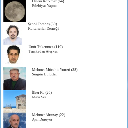
Özlem Korkmaz
(64)
Edebiyat Yapma
Şenol Tombaş
(39)
Kurtarıcılar Derneği
Ümit Tükenmez
(110)
Tırışkadan Ateşkes
Mehmet Mücahit Yurteri
(38)
Sürgün Bulutlar
İlker Ko
(26)
Mavi Ses
Mehmet Altunay
(22)
Ayrı Duruyor