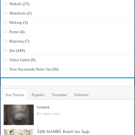
Makale
(25)
Manifesto
(2)
Mektup
(3)
Portre
(4)
Röportaj
(7)
Şiir
(449)
Video Galeri
(9)
Yeni Sayımızda Neler Var
(56)
Son Yazılar
Popüler
Yorumlar
Etiketler
Gömlek
6 Ağustos 2026
ÂŞIK MAHİRÎ: Badeli Saz Âşığı