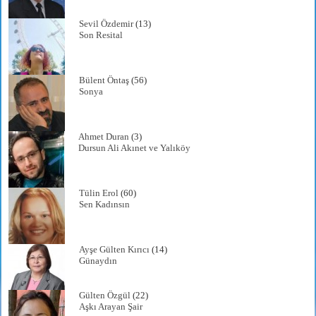
Sevil Özdemir
(13)
Son Resital
Bülent Öntaş
(56)
Sonya
Ahmet Duran
(3)
Dursun Ali Akınet ve Yalıköy
Tülin Erol
(60)
Sen Kadınsın
Ayşe Gülten Kırıcı
(14)
Günaydın
Gülten Özgül
(22)
Aşkı Arayan Şair