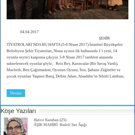
04.04.2017
ŞEHİR
TİYATROLARI’NDA BU HAFTA (5-8 Nisan 2017) İstanbul Büyükşehir
Belediyesi Şehir Tiyatroları, Nisan ayının ilk haftasında 1’i yeni, 14
oyunla seyirci karşısına çıkıyor. 5-8 Nisan 2017 tarihleri arasında
sahnelenecek oyunlar şöyle; Reis Bey, Karıncalar (Bir Savaş Vardı),
Macbeth, Ben Çağırmadım, Oyunun Oyunu, Son, Şahane Züğürtler ve
çocuk oyunları Yaşasın Barış, Define Adası, Alaaddin’in Sihirli Lambası,
…
Devamı
Köşe Yazıları
Hatice Karahan
(25)
ÂŞIK MAHİRÎ: Badeli Saz Âşığı