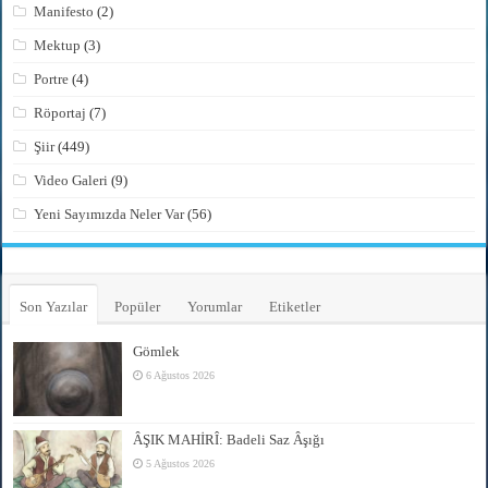
Manifesto
(2)
Mektup
(3)
Portre
(4)
Röportaj
(7)
Şiir
(449)
Video Galeri
(9)
Yeni Sayımızda Neler Var
(56)
Son Yazılar
Popüler
Yorumlar
Etiketler
Gömlek
6 Ağustos 2026
ÂŞIK MAHİRÎ: Badeli Saz Âşığı
5 Ağustos 2026