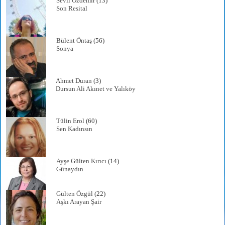
Sevil Özdemir
(13)
Son Resital
Bülent Öntaş
(56)
Sonya
Ahmet Duran
(3)
Dursun Ali Akınet ve Yalıköy
Tülin Erol
(60)
Sen Kadınsın
Ayşe Gülten Kırıcı
(14)
Günaydın
Gülten Özgül
(22)
Aşkı Arayan Şair