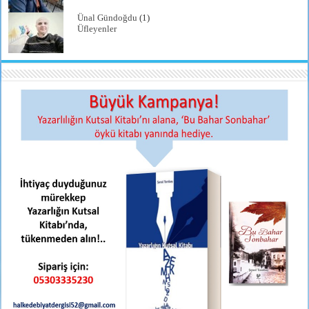
Ünal Gündoğdu
(1)
Üfleyenler