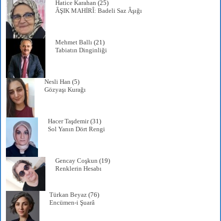
Hatice Karahan
(25)
ÂŞIK MAHİRÎ: Badeli Saz Âşığı
Mehmet Ballı
(21)
Tabiatın Dinginliği
Nesli Han
(5)
Gözyaşı Kurağı
Hacer Taşdemir
(31)
Sol Yanın Dört Rengi
Gencay Coşkun
(19)
Renklerin Hesabı
Türkan Beyaz
(76)
Encümen-i Şuarâ