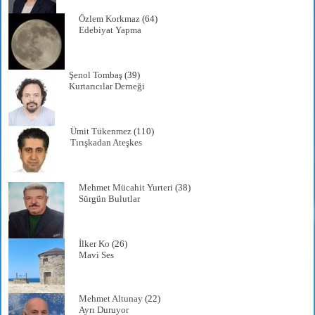
Özlem Korkmaz
(64)
Edebiyat Yapma
Şenol Tombaş
(39)
Kurtarıcılar Derneği
Ümit Tükenmez
(110)
Tırışkadan Ateşkes
Mehmet Mücahit Yurteri
(38)
Sürgün Bulutlar
İlker Ko
(26)
Mavi Ses
Mehmet Altunay
(22)
Ayrı Duruyor