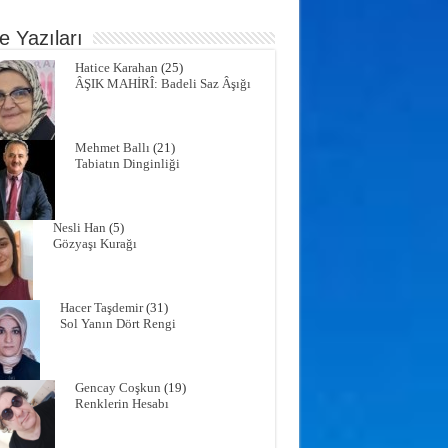
e Yazıları
Hatice Karahan
(25)
ÂŞIK MAHİRÎ: Badeli Saz Âşığı
Mehmet Ballı
(21)
Tabiatın Dinginliği
Nesli Han
(5)
Gözyaşı Kurağı
Hacer Taşdemir
(31)
Sol Yanın Dört Rengi
Gencay Coşkun
(19)
Renklerin Hesabı