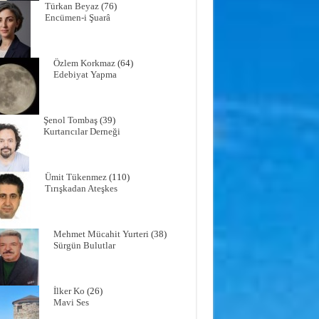
Türkan Beyaz
(76)
Encümen-i Şuarâ
Özlem Korkmaz
(64)
Edebiyat Yapma
Şenol Tombaş
(39)
Kurtarıcılar Derneği
Ümit Tükenmez
(110)
Tırışkadan Ateşkes
Mehmet Mücahit Yurteri
(38)
Sürgün Bulutlar
İlker Ko
(26)
Mavi Ses