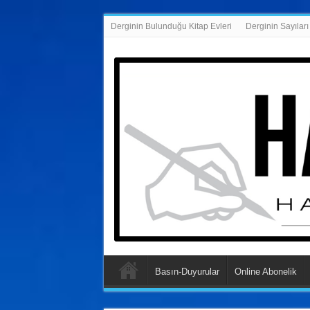
Derginin Bulunduğu Kitap Evleri
Derginin Sayıları
Basın-Duyurular
Online Abonelik