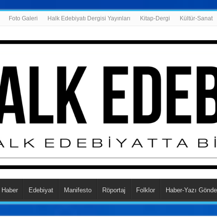
Foto Galeri
Halk Edebiyatı Dergisi Yayınları
Kitap-Dergi
Kültür-Sanat
Haber
Edebiyat
Manifesto
Röportaj
Folklor
Haber-Yazı Gönde