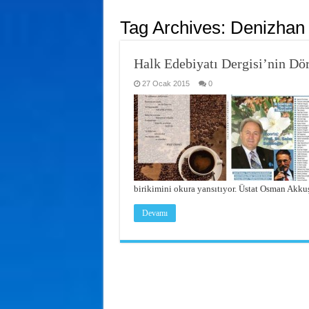
Tag Archives:
Denizhan
Halk Edebiyatı Dergisi’nin Dör
27 Ocak 2015
0
birikimini okura yansıtıyor. Üstat Osman Akk
Devamı