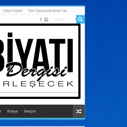
Video Galeri
Yeni Sayımızda Neler Var
r
Künye
İletişim